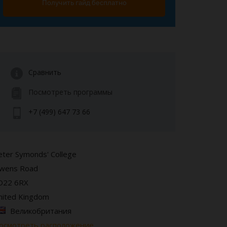
Получить гайд бесплатно
Сравнить
Посмотреть программы
+7 (499) 647 73 66
eter Symonds' College
wens Road
O22 6RX
nited Kingdom
Великобритания
осмотреть расположение