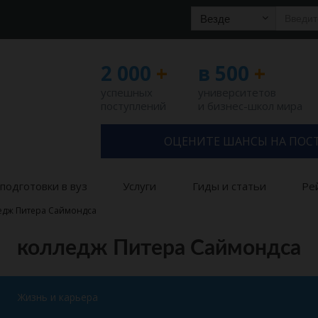
Везде
2 000
+
в 500
+
успешных
университетов
поступлений
и бизнес-школ мира
ОЦЕНИТЕ ШАНСЫ НА ПОС
подготовки в вуз
Услуги
Гиды и статьи
Ре
едж Питера Саймондса
колледж Питера Саймондса
Жизнь и карьера