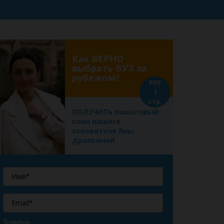
Как ВЕРНО
выбрать ВУЗ за
рубежом?
PDF
7
стр.
ПОЛУЧИТЬ пошаговый
план нашего
основателя Яны
Драпкиной
Телефон
*