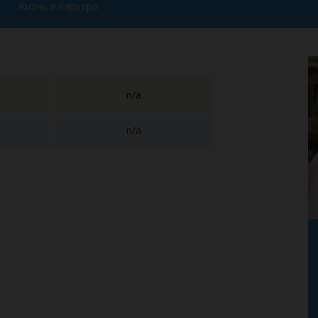
Жизнь и карьера
n/a
n/a