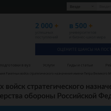
Везде
2 000
+
в 500
+
успешных
университетов
поступлений
и бизнес-школ мира
ОЦЕНИТЕ ШАНСЫ НА ПОС
подготовки в вуз
Услуги
Гиды и статьи
Ре
мия Ракетных войск стратегического назначения имени Петра Великого
х войск стратегического назнач
ерства обороны Российской Фе