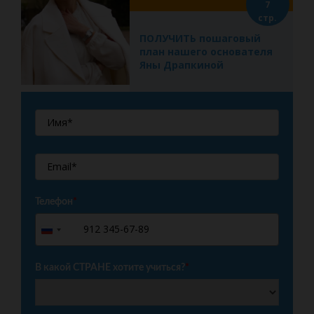
7
стр.
ПОЛУЧИТЬ пошаговый
план нашего основателя
Яны Драпкиной
Телефон
*
+7
Russia
+7
В какой СТРАНЕ хотите учиться?
*