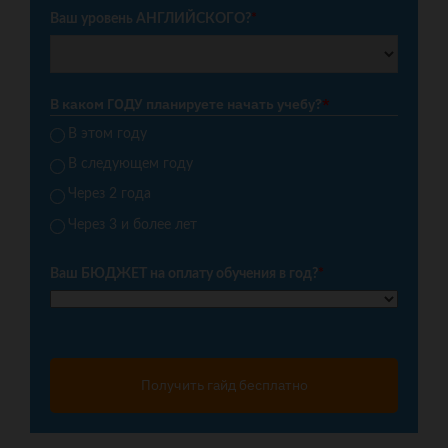
Ваш уровень АНГЛИЙСКОГО?
*
В каком ГОДУ планируете начать учебу?
*
В этом году
В следующем году
Через 2 года
Через 3 и более лет
Ваш БЮДЖЕТ на оплату обучения в год?
*
Получить гайд бесплатно