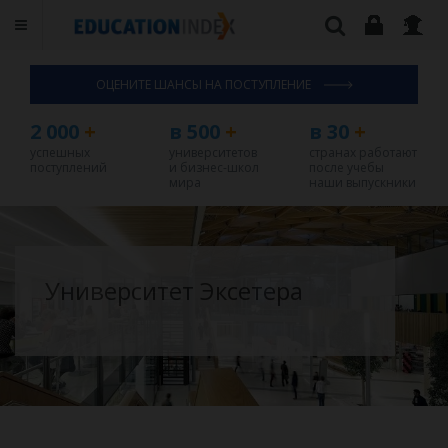
ОЦЕНИТЕ ШАНСЫ НА ПОСТУПЛЕНИЕ
2 000
+
в 500
+
в 30
+
успешных
университетов
странах работают
поступлений
и бизнес-школ
после учебы
мира
наши выпускники
Университет Эксетера