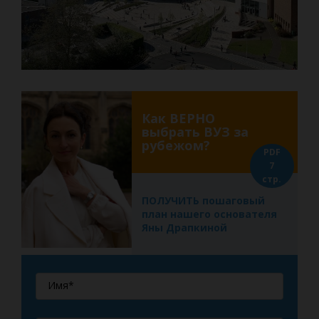
Как ВЕРНО
выбрать ВУЗ за
рубежом?
PDF
7
стр.
ПОЛУЧИТЬ пошаговый
план нашего основателя
Яны Драпкиной