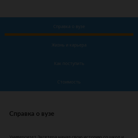
Справка о вузе
Жизнь и карьера
Как поступить
Стоимость
Справка о вузе
Университет Эксетера начал свою историю со школ и