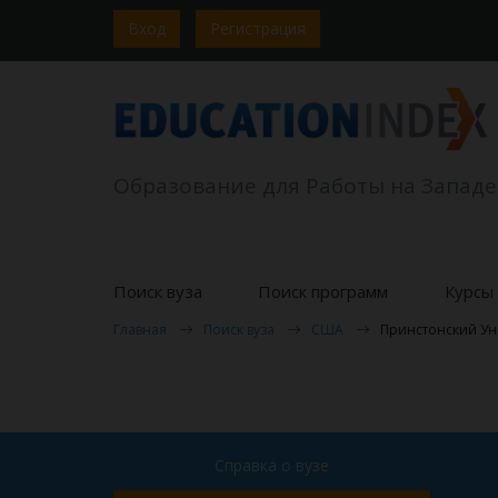
Вход
Регистрация
Образование для Работы на Западе
Поиск вуза
Поиск программ
Курсы 
Главная
Поиск вуза
США
Принстонский Ун
Справка о вузе