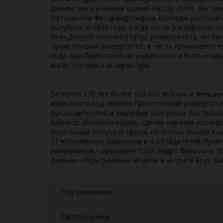
разместился в новом здании Нассау-Холл, постр
Натаниэлем Фитцрандольфом. Колледж располагал
полувека. В 1896 году, когда после расширения 
Нью-Джерси получил статус университета, он бы
Принстонский университет, в честь принявшего ег
году, при Принстонском университета была отк
магистратуры и аспирантуры.
За почти 270 лет более 120 000 мужчин и женщин
известного под именем Принстонский университе
руководителями и лидерами Конгресса; построили
бизнесе; сплотили нацию, сделав научные исслед
понятными; получали призы, почетные звания и 
11 нобелевских лауреатов и 4 обладателей Пули
выпускников – президент США Вудро Вильсона; Д
фильма «Игры разума»; модель и актриса Брук 
Год основания
Расположение