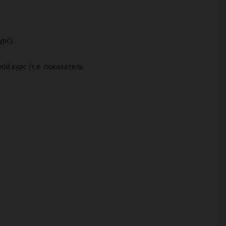
рс).
й курс (т.е. показатель