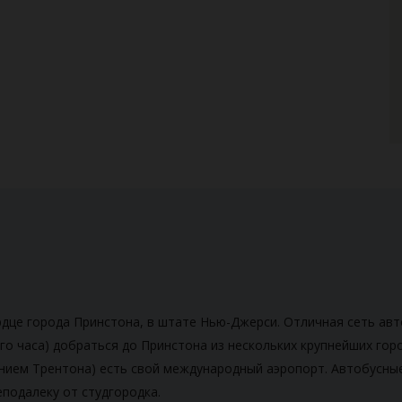
рдце города Принстона, в штате Нью-Джерси. Отличная сеть а
ого часа) добраться до Принстона из нескольких крупнейших гор
чением Трентона) есть свой международный аэропорт. Автобусны
неподалеку от студгородка.