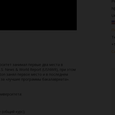
P
N
U
П
Т
+
С
рситет занимал первые два места в
S. News & World Report (USNWR), при этом
eton занял первое место и в последнем
 за «лучшие программы бакалавриата».
ниверситета:
 (общий курс);