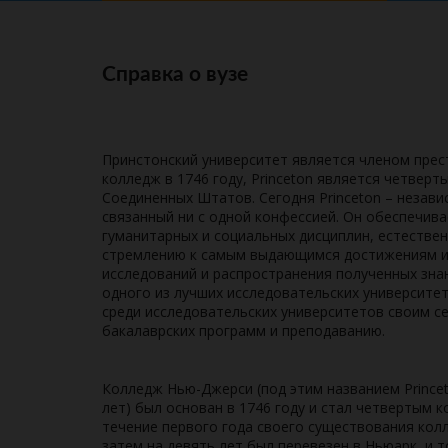
Справка о вузе
Принстонский университет является членом пре
колледж в 1746 году, Princeton является четве
Соединенных Штатов. Сегодня Princeton – незави
связанный ни с одной конфессией. Он обеспечив
гуманитарных и социальных дисциплин, естествен
стремлению к самым выдающимся достижениям и
исследований и распространения полученных знан
одного из лучших исследовательских университет
среди исследовательских университетов своим с
бакалаврских программ и преподаванию.
Колледж Нью-Джерси (под этим названием Princet
лет) был основан в 1746 году и стал четвертым 
течение первого года своего существования кол
затем на девять лет был перевезен в Ньюарк, и т