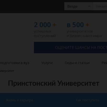
Везде
2 000
+
в 500
+
успешных
университетов
поступлений
и бизнес-школ мира
ОЦЕНИТЕ ШАНСЫ НА ПОС
подготовки в вуз
Услуги
Гиды и статьи
Ре
иверситет
Принстонский Университет
Жизнь и карьера
Как поступить