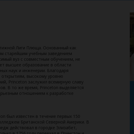
стижной Лиги Плюща. Основанный как
ртым старейшим учебным заведением
симый вуз с совместным обучением, не
ает высшее образование в области
ных наук и инженерии. Благодаря
 открытиям, высокому уровню
ий, Princeton заслужил всемирную славу
ов. В то же время, Princeton выделяется
ерьезным отношением к разработке
on был известен в течение первых 150
колледжем Британской Северной Америки. В
ледж действовал в городке Элизабет,
олько в 1756 году переехал в Принстон и