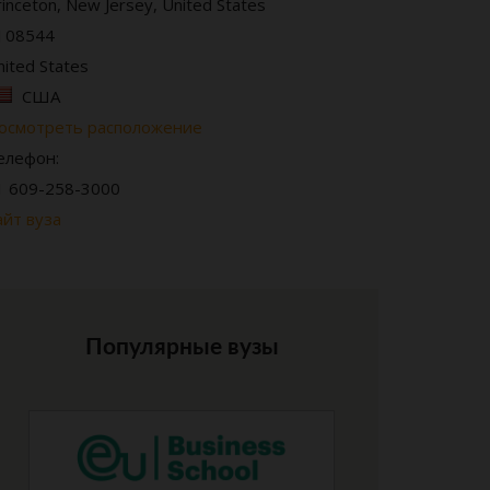
rinceton, New Jersey, United States
J 08544
nited States
США
осмотреть расположение
елефон:
1 609-258-3000
айт вуза
Популярные вузы