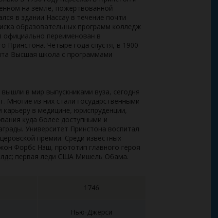
оенном на земле, пожертвованной
ся в здании Нассау в течение почти
списка образовательных программ колледж
л официально переименован в
о Принстона. Четыре года спустя, в 1900
рыта Высшая школа с программами
 вышли в мир выпускниками вуза, сегодня
т. Многие из них стали государственными
 карьеру в медицине, юриспруденции,
ования куда более доступными и
награды. Университет Принстона воспитал
тцеровской премии. Среди известных
жон Форбс Нэш, прототип главного героя
Шилдс; первая леди США Мишель Обама.
1746
Нью-Джерси