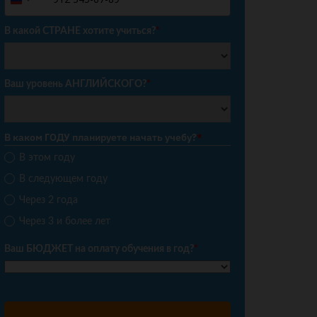
Russia
+7
В какой СТРАНЕ хотите учиться?
*
Ваш уровень АНГЛИЙСКОГО?
*
В каком ГОДУ планируете начать учебу?
*
В этом году
В следующем году
Через 2 года
Через 3 и более лет
Ваш БЮДЖЕТ на оплату обучения в год?
*