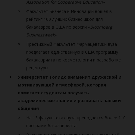
Association for Cooperative Education
»
Факультет Бизнеса и Инноваций вошел в
рейтинг 100 лучших бизнес-школ для
бакалавров в США по версии «
Bloomberg
Businessweek
»
Престижный Факультет Фармацевтики вуза
предлагает единственную в США программу
бакалавриата по косметологии и разработке
рецептуры.
Университет Толидо знаменит дружеской и
мотивирующей атмосферой, которая
помогает студентам получать
академические знания и развивать навыки
общения
На 13 факультетах вуза преподается более 110
программ бакалавриата.
В число студентов входят представители 46