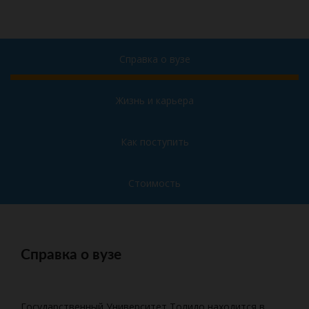
Справка о вузе
Жизнь и карьера
Как поступить
Стоимость
Справка о вузе
Государственный Университет Толидо находится в