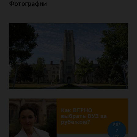
Фотографии
Как ВЕРНО
выбрать ВУЗ за
рубежом?
PDF
7
стр.