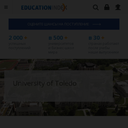
ОЦЕНИТЕ ШАНСЫ НА ПОСТУПЛЕНИЕ
2 000
+
в 500
+
в 30
+
успешных
университетов
странах работают
поступлений
и бизнес-школ
после учебы
мира
наши выпускники
University of Toledo