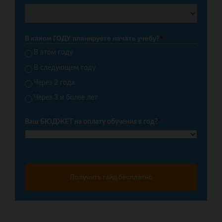
В каком ГОДУ планируете начать учебу?
*
В этом году
В следующем году
Через 2 года
Через 3 и более лет
Ваш БЮДЖЕТ на оплату обучения в год?
*
Получить гайд бесплатно