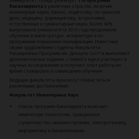
Университет Толидо реализует
110 программ
бакалавриата
в различных отраслях, включая
инженерные науки, бизнес, педагогику, сестринское
дело, медицину, фармацевтику, астрономию,
естественные и гуманитарные науки. Более 40%
выпускников университета 2016 года продолжили
обучение в магистратуре, аспирантуре и по
программам повышения квалификации. Известные
своим трудолюбием студенты Факультета
Расширенных Программ им. Джезупа Скотта выполняют
дополнительные задания, с первого курса участвуют в
научных исследованиях и получают опыт работы во
время стажировок и совмещения обучения
Ведущие факультеты вуза могут похвастаться
различными достижениями:
Факультет Инженерных Наук
Список программ бакалавриата включает
химическую технологию, гражданское
строительство, машиностроение, электротехнику,
информатику и биоинженерию.