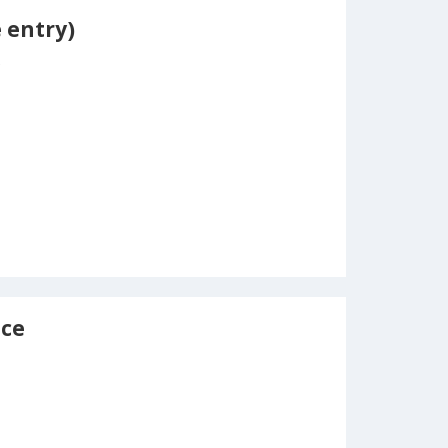
 entry)
e
nce