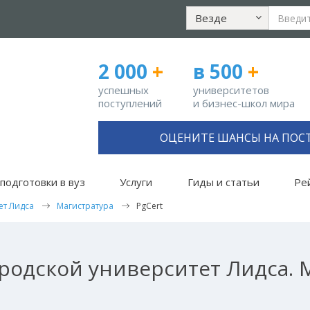
Везде
2 000
+
в 500
+
успешных
университетов
поступлений
и бизнес-школ мира
ОЦЕНИТЕ ШАНСЫ НА ПОС
подготовки в вуз
Услуги
Гиды и статьи
Ре
ет Лидса
Магистратура
PgCert
родской университет Лидса. М