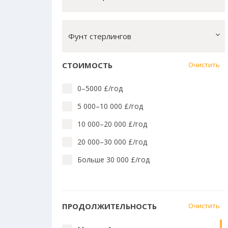
Лингвистика английского
Массовые коммуникации
Фунт стерлингов
Математика, вычислит. техн.
Медицина и стоматология
СТОИМОСТЬ
Очистить
Медицина: близкие предметы
0–5000 £/год
Педагогика и преподавание
5 000–10 000 £/год
Право
10 000–20 000 £/год
Социальные науки
20 000–30 000 £/год
Технологии
Больше 30 000 £/год
Языки Азии, Африки, Америки и
Австралии
Языки и культура Европы
ПРОДОЛЖИТЕЛЬНОСТЬ
Очистить