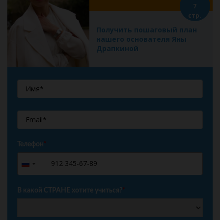
7
стр.
Получить пошаговый план
нашего основателя Яны
Драпкиной
Телефон
*
+7
Russia
+7
В какой СТРАНЕ хотите учиться?
*