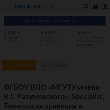
ОЦЕНИТЕ ШАНСЫ НА ПОСТУПЛЕНИЕ
2 000
+
в 500
+
в 30
+
успешных
университетов
странах работают
поступлений
и бизнес-школ
после учебы наши
мира
выпускники
О программме
Как поступить
ФГБОУ ВПО «МГУТУ имени
К.Г. Разумовского», Specialist,
Технология хранения и