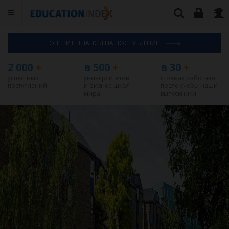
ОЦЕНИТЕ ШАНСЫ НА ПОСТУПЛЕНИЕ
2 000
+
в 500
+
в 30
+
успешных
университетов
странах работают
поступлений
и бизнес-школ
после учебы наши
мира
выпускники