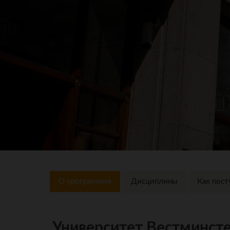
О программме
Дисциплины
Как пост
Университет Вестминстер