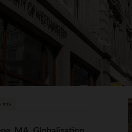
упить
а, MA, Globalisation,