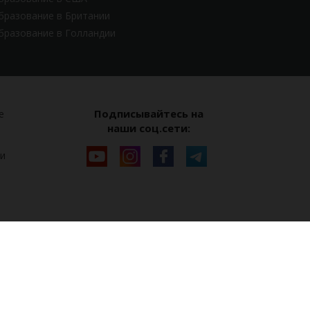
бразование в Британии
бразование в Голландии
Подписывайтесь на
е
наши соц.сети:
и