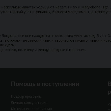
нескольких минутах ходьбы от Regent's Park и Marylebone High S
ухгалтерский учет и финансы, бизнес и менеджмент, а также уп
 Лондона, все они находятся в нескольких минутах ходьбы от Oxf
сь, включают английский язык и творческое письмо, языки и ист
кие курсы.
социологию, политику и международные отношения.
Помощь в поступлении
В
Подбор программ
Личная консультация
Р
Мотивационное письмо
О