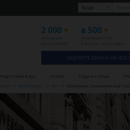
Везде
2 000
+
в 500
+
успешных
университетов
поступлений
и бизнес-школ мира
ОЦЕНИТЕ ШАНСЫ НА ПОС
подготовки в вуз
Услуги
Гиды и статьи
Ре
стера
Магистратура
MA
Globalisation, Development and Trans