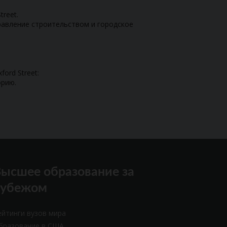
treet.
равление строительством и городское
ord Street:
орию.
ысшее образование за
рубежом
ейтинги вузов мира
бразование в США