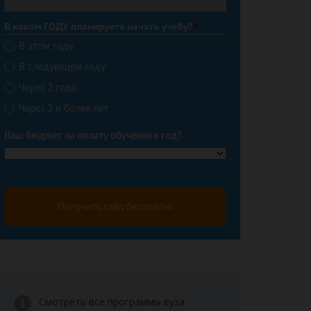
В каком ГОДУ планируете начать учебу?
*
В этом году
В следующем году
Через 2 года
Через 3 и более лет
Ваш бюджет на оплату обучения в год?
*
Получить гайд бесплатно
Смотреть все программы вуза