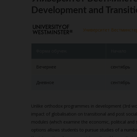
Development and Transit
Университет Вестминсте
Форма обучен.
Начало
Вечернее
сентябрь
Дневное
сентябрь
Unlike orthodox programmes in development (3rd worl
impact of globalisation on transitional and post social
modules (which examine the economic, political and s
options allows students to pursue studies of a number