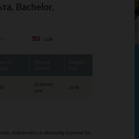
а, Bachelor,
та
США
мость
Период
Академ.
тран.
оплаты
год
Academic
00
2018
year
such, mathematics is absolutely essential for