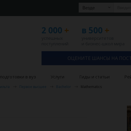
Везде
2 000
+
в 500
+
успешных
университетов
поступлений
и бизнес-школ мира
ОЦЕНИТЕ ШАНСЫ НА ПОС
подготовки в вуз
Услуги
Гиды и статьи
Ре
ильта
Первое высшее
Bachelor
Mathematics