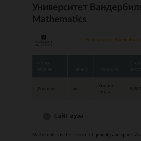
Университет Вандербильт
Mathematics
Университет Вандербиль
Форма
Стои
обучен.
Начало
Продолж.
инос
Кол-во
Дневное
авг
$465
лет: 4
Сайт вуза
Mathematics is the science of quantity and space. As 