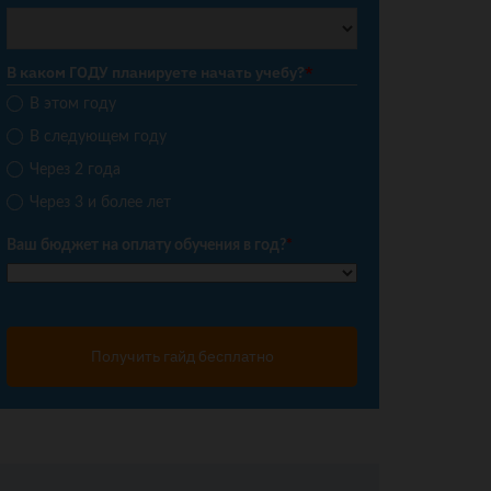
В каком ГОДУ планируете начать учебу?
*
В этом году
В следующем году
Через 2 года
Через 3 и более лет
Ваш бюджет на оплату обучения в год?
*
Получить гайд бесплатно