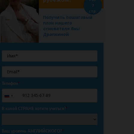
7
стр.
Получить пошаговый
план нашего
основателя Яны
Драпкиной
Телефон
*
+7
Russia
+7
В какой СТРАНЕ хотите учиться?
*
Ваш уровень АНГЛИЙСКОГО?
*