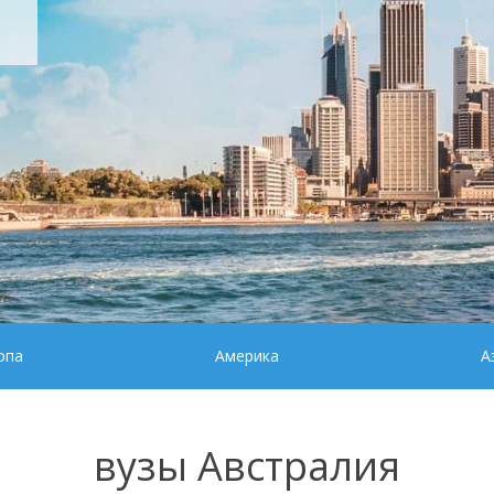
опа
Америка
А
вузы Австралия