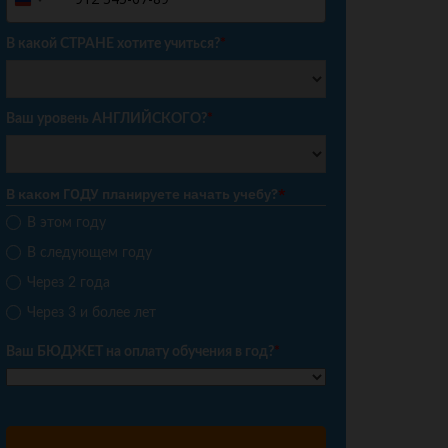
Russia
+7
В какой СТРАНЕ хотите учиться?
*
Ваш уровень АНГЛИЙСКОГО?
*
В каком ГОДУ планируете начать учебу?
*
В этом году
В следующем году
Через 2 года
Через 3 и более лет
Ваш БЮДЖЕТ на оплату обучения в год?
*