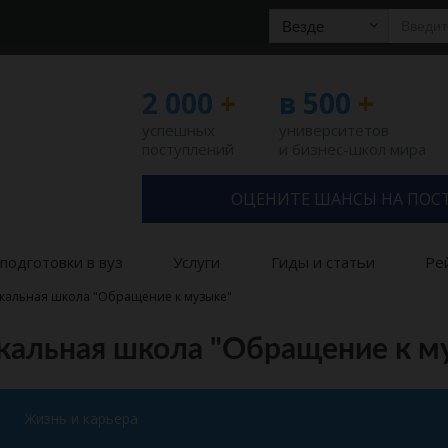
Везде
2 000
+
в 500
+
успешных
университетов
поступлений
и бизнес-школ мира
ОЦЕНИТЕ ШАНСЫ НА ПОС
подготовки в вуз
Услуги
Гиды и статьи
Ре
кальная школа "Обращение к музыке"
альная школа "Обращение к м
Жизнь и карьера