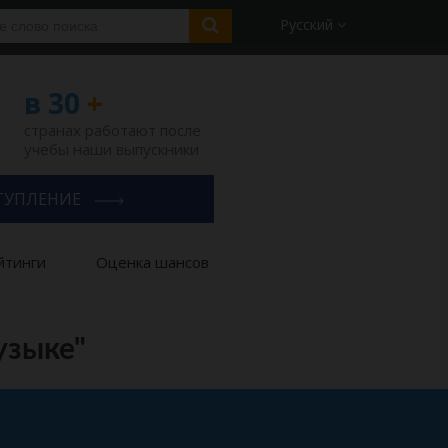
Русский
в 30
+
странах работают после
учебы наши выпускники
ТУПЛЕНИЕ
йтинги
Оценка шансов
узыке"