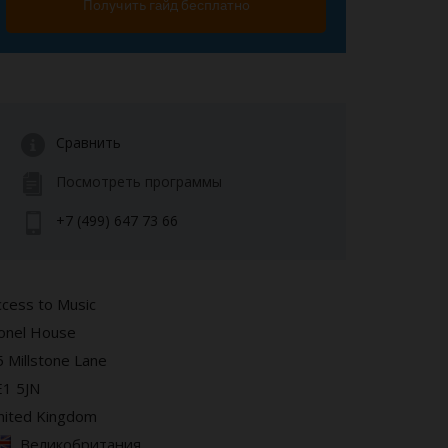
Получить гайд бесплатно
Сравнить
Посмотреть программы
+7 (499) 647 73 66
ccess to Music
ionel House
5 Millstone Lane
E1 5JN
nited Kingdom
Великобритания