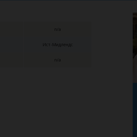
n/a
Ист-Мидлендс
n/a