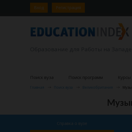
Вход
Регистрация
Образование для Работы на Западе
Поиск вуза
Поиск программ
Курсы 
Главная
Поиск вуза
Великобритания
Музы
Музык
Справка о вузе