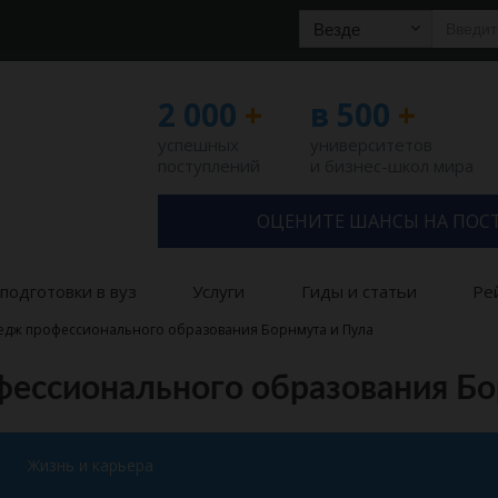
Везде
2 000
+
в 500
+
успешных
университетов
поступлений
и бизнес-школ мира
ОЦЕНИТЕ ШАНСЫ НА ПОС
подготовки в вуз
Услуги
Гиды и статьи
Ре
едж профессионального образования Борнмута и Пула
ессионального образования Бо
Жизнь и карьера