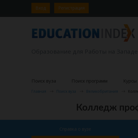
Вход
Регистрация
Образование для Работы на Западе
Поиск вуза
Поиск программ
Курсы 
Главная
Поиск вуза
Великобритания
Колл
Колледж проф
Справка о вузе