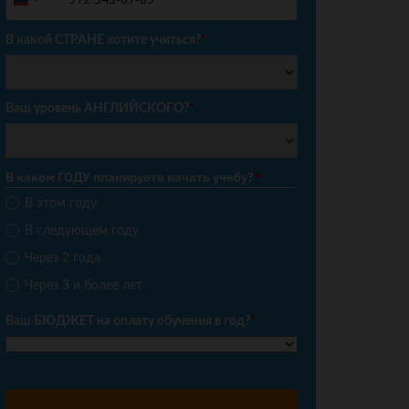
Russia
+7
В какой СТРАНЕ хотите учиться?
*
Ваш уровень АНГЛИЙСКОГО?
*
В каком ГОДУ планируете начать учебу?
*
В этом году
В следующем году
Через 2 года
Через 3 и более лет
Ваш БЮДЖЕТ на оплату обучения в год?
*