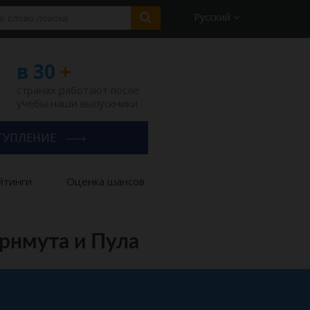
Русский
в 30
+
странах работают после
учебы наши выпускники
ТУПЛЕНИЕ
йтинги
Оценка шансов
рнмута и Пула