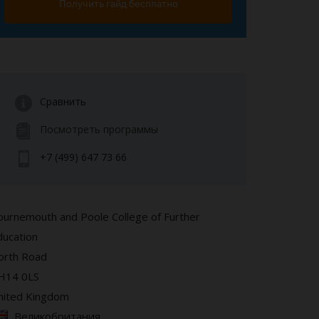
Получить гайд бесплатно
Сравнить
Посмотреть программы
+7 (499) 647 73 66
ournemouth and Poole College of Further
ducation
orth Road
H14 0LS
nited Kingdom
Великобритания