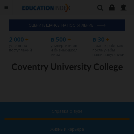
ОЦЕНИТЕ ШАНСЫ НА ПОСТУПЛЕНИЕ
2 000
+
в 500
+
в 30
+
успешных
университетов
странах работают
поступлений
и бизнес-школ
после учебы
мира
наши выпускники
Coventry University College
Справка о вузе
Жизнь и карьера