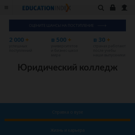
ОЦЕНИТЕ ШАНСЫ НА ПОСТУПЛЕНИЕ
2 000
+
в 500
+
в 30
+
успешных
университетов
странах работают
поступлений
и бизнес-школ
после учебы
мира
наши выпускники
Юридический колледж
Справка о вузе
Жизнь и карьера