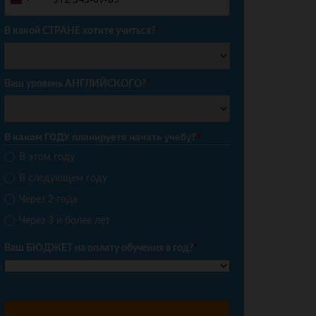
Russia
+7
В какой СТРАНЕ хотите учиться?
*
Ваш уровень АНГЛИЙСКОГО?
*
В каком ГОДУ планируете начать учебу?
*
В этом году
В следующем году
Через 2 года
Через 3 и более лет
Ваш БЮДЖЕТ на оплату обучения в год?
*