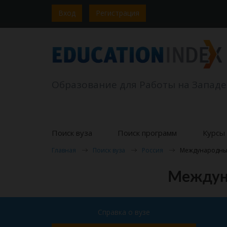
Вход
Регистрация
Образование для Работы на Западе
Поиск вуза
Поиск программ
Курсы 
Главная
Поиск вуза
Россия
Международный
Междуна
Справка о вузе