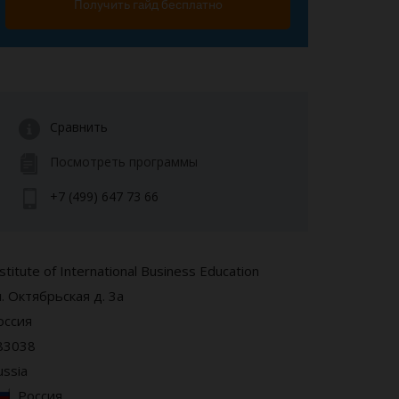
Получить гайд бесплатно
Сравнить
Посмотреть программы
+7 (499) 647 73 66
stitute of International Business Education
л. Октябрьская д. 3а
оссия
83038
ussia
Россия