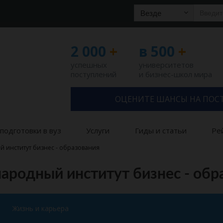
Везде
2 000
+
в 500
+
успешных
университетов
поступлений
и бизнес-школ мира
ОЦЕНИТЕ ШАНСЫ НА ПОС
подготовки в вуз
Услуги
Гиды и статьи
Ре
 институт бизнес - образования
родный институт бизнес - обр
Жизнь и карьера