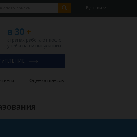
Русский
в 30
+
странах работают после
учебы наши выпускники
ТУПЛЕНИЕ
йтинги
Оценка шансов
азования