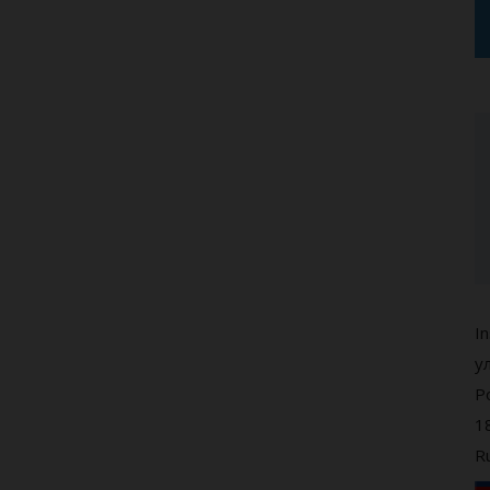
In
у
Р
1
R