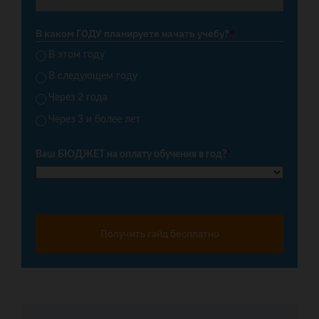
В каком ГОДУ планируете начать учебу?
*
В этом году
В следующем году
Через 2 года
Через 3 и более лет
Ваш БЮДЖЕТ на оплату обучения в год?
*
Получить гайд бесплатно