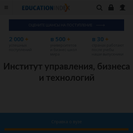
ОЦЕНИТЕ ШАНСЫ НА ПОСТУПЛЕНИЕ
2 000
+
в 500
+
в 30
+
успешных
университетов
странах работают
поступлений
и бизнес-школ
после учебы
мира
наши выпускники
Институт управления, бизнеса
и технологий
Справка о вузе