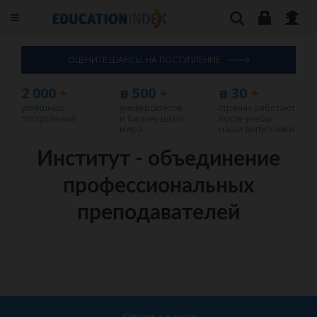
ОЦЕНИТЕ ШАНСЫ НА ПОСТУПЛЕНИЕ
2 000
+
в 500
+
в 30
+
успешных
университетов
странах работают
поступлений
и бизнес-школ
после учебы
мира
наши выпускники
Институт - объединение
профессиональных
преподавателей
Справка о вузе