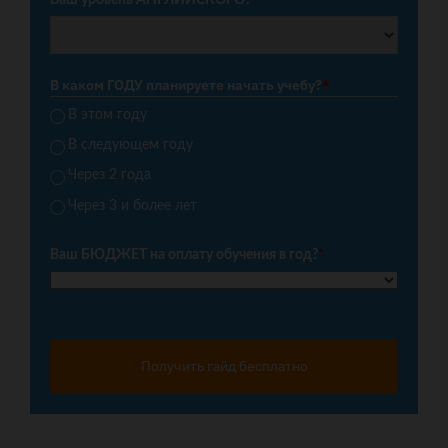
Ваш уровень АНГЛИЙСКОГО?
*
В каком ГОДУ планируете начать учебу?
*
В этом году
В следующем году
Через 2 года
Через 3 и более лет
Ваш БЮДЖЕТ на оплату обучения в год?
*
Получить гайд бесплатно