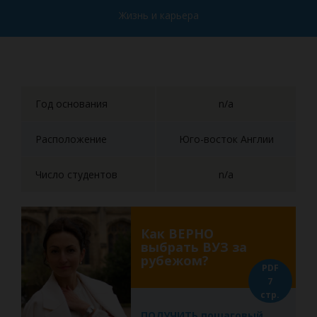
Жизнь и карьера
Год основания
n/a
Расположение
Юго-восток Англии
Число студентов
n/a
Как ВЕРНО
выбрать ВУЗ за
рубежом?
PDF
7
стр.
ПОЛУЧИТЬ пошаговый