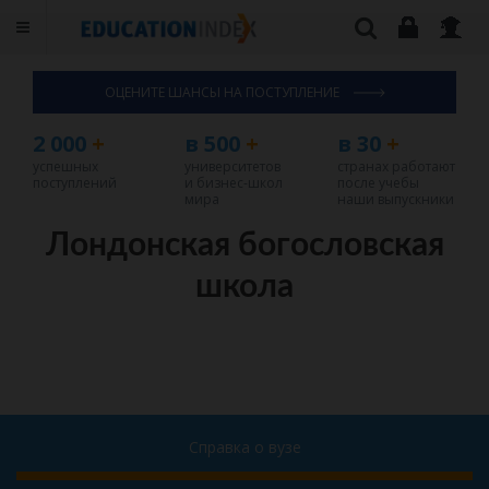
ОЦЕНИТЕ ШАНСЫ НА ПОСТУПЛЕНИЕ
2 000
+
в 500
+
в 30
+
успешных
университетов
странах работают
поступлений
и бизнес-школ
после учебы
мира
наши выпускники
Лондонская богословская
школа
Справка о вузе