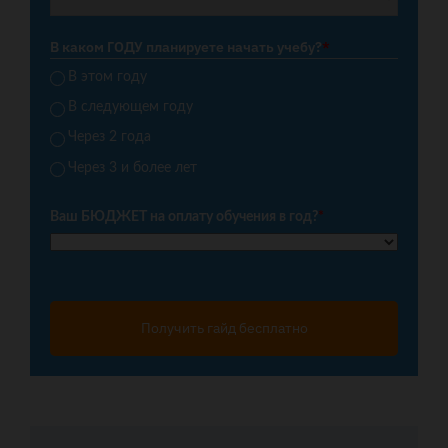
В каком ГОДУ планируете начать учебу?
*
В этом году
В следующем году
Через 2 года
Через 3 и более лет
Ваш БЮДЖЕТ на оплату обучения в год?
*
Получить гайд бесплатно