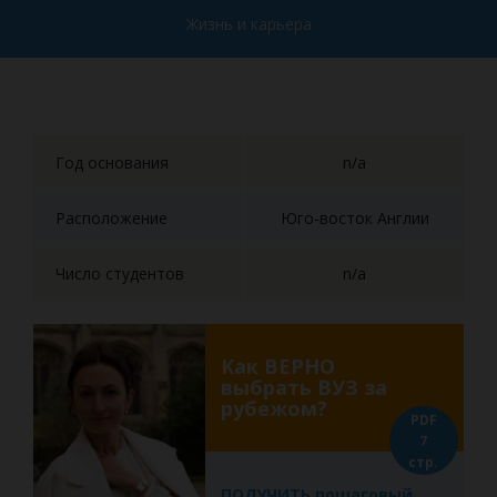
Жизнь и карьера
Год основания
n/a
Расположение
Юго-восток Англии
Число студентов
n/a
Как ВЕРНО
выбрать ВУЗ за
рубежом?
PDF
7
стр.
ПОЛУЧИТЬ пошаговый