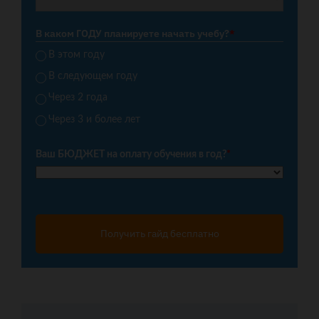
В каком ГОДУ планируете начать учебу?
*
В этом году
В следующем году
Через 2 года
Через 3 и более лет
Ваш БЮДЖЕТ на оплату обучения в год?
*
Получить гайд бесплатно