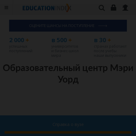
ОЦЕНИТЕ ШАНСЫ НА ПОСТУПЛЕНИЕ
2 000
+
в 500
+
в 30
+
успешных
университетов
странах работают
поступлений
и бизнес-школ
после учебы
мира
наши выпускники
Образовательный центр Мэри
Уорд
Справка о вузе