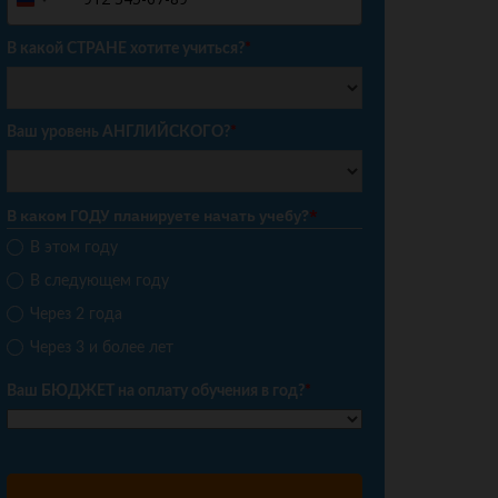
Russia
+7
В какой СТРАНЕ хотите учиться?
*
Ваш уровень АНГЛИЙСКОГО?
*
В каком ГОДУ планируете начать учебу?
*
В этом году
В следующем году
Через 2 года
Через 3 и более лет
Ваш БЮДЖЕТ на оплату обучения в год?
*