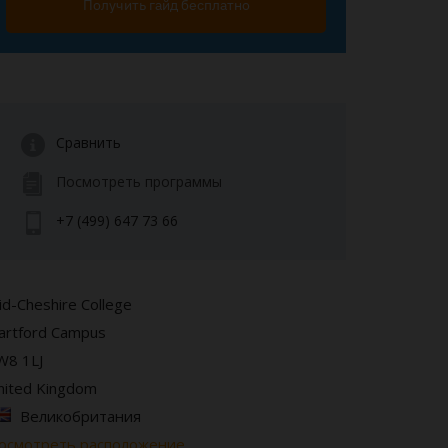
Получить гайд бесплатно
Сравнить
Посмотреть программы
+7 (499) 647 73 66
id-Cheshire College
artford Campus
W8 1LJ
nited Kingdom
Великобритания
осмотреть расположение