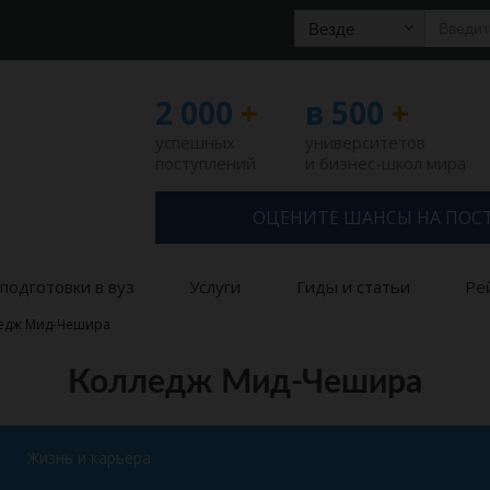
Везде
2 000
+
в 500
+
успешных
университетов
поступлений
и бизнес-школ мира
ОЦЕНИТЕ ШАНСЫ НА ПОС
подготовки в вуз
Услуги
Гиды и статьи
Ре
едж Мид-Чешира
Колледж Мид-Чешира
Жизнь и карьера