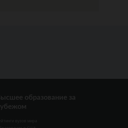
ысшее образование за
рубежом
ейтинги вузов мира
бразование в США