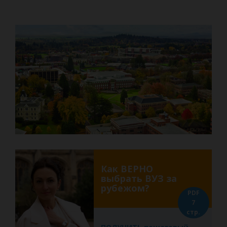
Как ВЕРНО
выбрать ВУЗ за
рубежом?
PDF
7
стр.