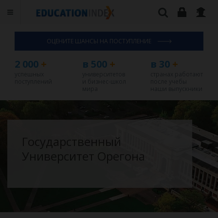
ОЦЕНИТЕ ШАНСЫ НА ПОСТУПЛЕНИЕ
2 000
+
в 500
+
в 30
+
успешных
университетов
странах работают
поступлений
и бизнес-школ
после учебы
мира
наши выпускники
Государственный
Университет Орегона