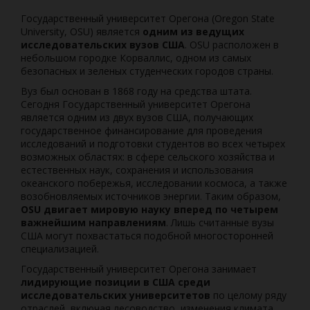
Государственный университет Орегона (Oregon State
University, OSU) является
одним из ведущих
исследовательских вузов США
. OSU расположен в
небольшом городке Корваллис, одном из самых
безопасных и зеленых студенческих городов страны.
Вуз был основан в 1868 году на средства штата.
Сегодня Государственный университет Орегона
является одним из двух вузов США, получающих
государственное финансирование для проведения
исследований и подготовки студентов во всех четырех
возможных областях: в сфере сельского хозяйства и
естественных наук, сохранения и использования
океанского побережья, исследовании космоса, а также
возобновляемых источников энергии. Таким образом,
OSU двигает мировую науку вперед по четырем
важнейшим направлениям
. Лишь считанные вузы
США могут похвастаться подобной многосторонней
специализацией.
Государственный университет Орегона занимает
лидирующие позиции в США среди
исследовательских университетов
по целому ряду
отраслей, включая лесоводство, изменения климата,