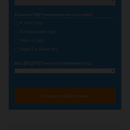
В каком ГОДУ планируете начать учебу?
*
В этом году
В следующем году
Через 2 года
Через 3 и более лет
Ваш БЮДЖЕТ на оплату обучения в год?
*
Получить гайд бесплатно