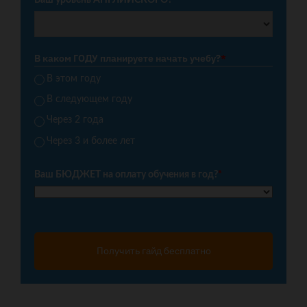
Ваш уровень АНГЛИЙСКОГО?
*
В каком ГОДУ планируете начать учебу?
*
В этом году
В следующем году
Через 2 года
Через 3 и более лет
Ваш БЮДЖЕТ на оплату обучения в год?
*
Получить гайд бесплатно