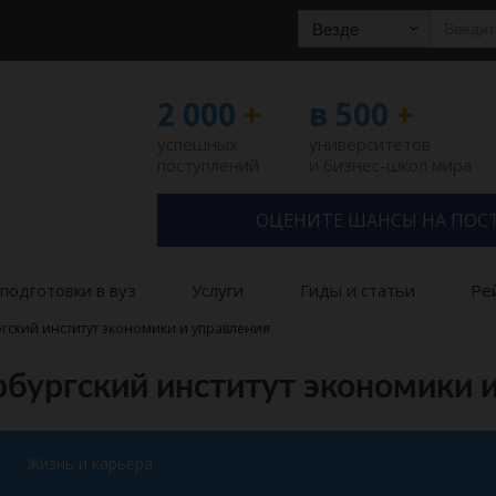
Везде
2 000
+
в 500
+
успешных
университетов
поступлений
и бизнес-школ мира
ОЦЕНИТЕ ШАНСЫ НА ПОС
подготовки в вуз
Услуги
Гиды и статьи
Ре
гский институт экономики и управления
бургский институт экономики 
Жизнь и карьера