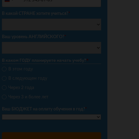
Russia
+7
В какой СТРАНЕ хотите учиться?
*
Ваш уровень АНГЛИЙСКОГО?
*
В каком ГОДУ планируете начать учебу?
*
В этом году
В следующем году
Через 2 года
Через 3 и более лет
Ваш БЮДЖЕТ на оплату обучения в год?
*