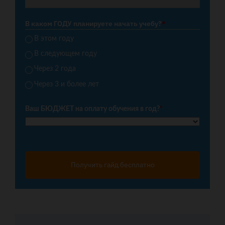
В каком ГОДУ планируете начать учебу?
*
В этом году
В следующем году
Через 2 года
Через 3 и более лет
Ваш БЮДЖЕТ на оплату обучения в год?
*
Получить гайд бесплатно