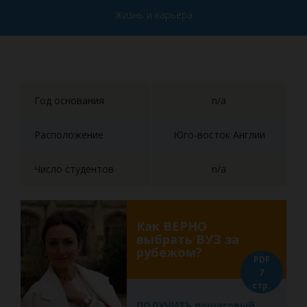
Жизнь и карьера
Год основания
n/a
Расположение
Юго-восток Англии
Число студентов
n/a
Как ВЕРНО
выбрать ВУЗ за
рубежом?
PDF
7
стр.
ПОЛУЧИТЬ пошаговый