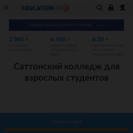
ОЦЕНИТЕ ШАНСЫ НА ПОСТУПЛЕНИЕ
2 000
+
в 500
+
в 30
+
успешных
университетов
странах работают
поступлений
и бизнес-школ
после учебы
мира
наши выпускники
Саттонский колледж для
взрослых студентов
Справка о вузе