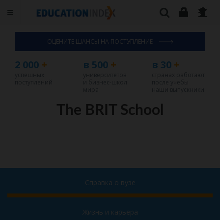
ОЦЕНИТЕ ШАНСЫ НА ПОСТУПЛЕНИЕ
2 000
+
в 500
+
в 30
+
успешных
университетов
странах работают
поступлений
и бизнес-школ
после учебы
мира
наши выпускники
The BRIT School
Справка о вузе
Жизнь и карьера