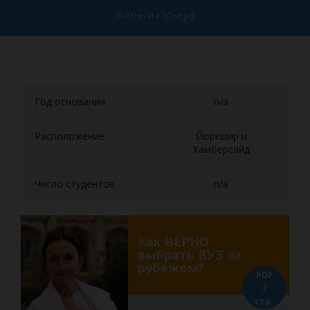
Жизнь и карьера
Год основания
n/a
Расположение
Йоркшир и
Хамберсайд
Число студентов
n/a
Как ВЕРНО
выбрать ВУЗ за
рубежом?
PDF
7
стр.