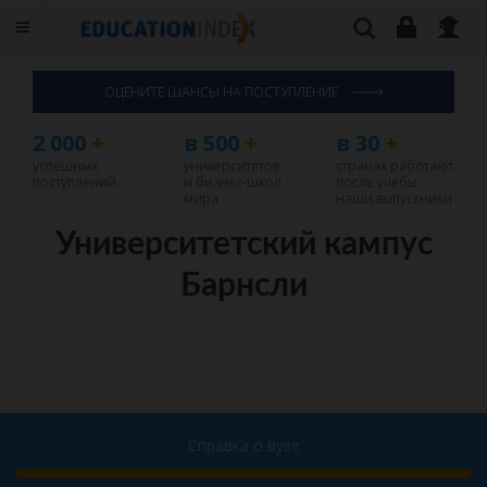
ОЦЕНИТЕ ШАНСЫ НА ПОСТУПЛЕНИЕ
2 000
+
в 500
+
в 30
+
успешных
университетов
странах работают
поступлений
и бизнес-школ
после учебы
мира
наши выпускники
Университетский кампус
Барнсли
Справка о вузе