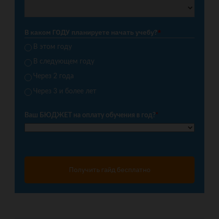
В каком ГОДУ планируете начать учебу?
*
В этом году
В следующем году
Через 2 года
Через 3 и более лет
Ваш БЮДЖЕТ на оплату обучения в год?
*
Получить гайд бесплатно