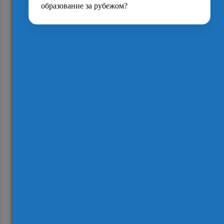
2230
Психология и карьера за рубежом: где знания
о людях дают рабочую визу и высокий ...
1417