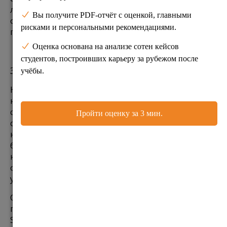
лучше оценить бюджет на годы вперед и если он 
ограничен, рассмотреть вариант объединения 
государственного и частного образования.
3. Здравоохранение
Несколько лет назад моя семья столкнулась с 
необходимостью серьезной операции. В США ее 
стоимость составила бы сумму, ради которой, нам, 
скорее всего, пришлось бы продавать 
недвижимость. В UK, где здравоохранение 
бесплатно, с нами за счет бюджета в течение 
нескольких месяцев работали лучшие в своей 
области врачи. В тот год я с благодарностью 
уплачивала налоги.
Однако, я часто слышу в новостях и от знакомых 
про длинные очереди в NHS (National Health 
Service). У меня сложилось ощущение, что если 