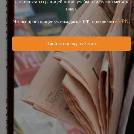
студенческой на визу таланта Tier 1. Англия была 
одной из нескольких стран, которые я 
рассматривала, и оказалась я именно в ней, 
поскольку London Business School предлагала 4-й 
deadline, что позволяло мне отправить документы 
позже.
За более чем 10 лет, Англия стала домом. 
Что я особенно ценю в этой стране? И какая 
оборотная сторона этих преимуществ?
1. Законность
Перед законом здесь все равны, и правила 
общества соблюдаются его гражданами. На 
особом положении здесь Король, не 
уплачивающий часть налогов. И Верхняя Палата 
парламента, состоящая из наследственных 
лордов, - пережиток прошлого. Но эти 