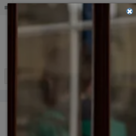
ОЦЕНИТЕ ШАНСЫ НА ПОСТУПЛЕНИЕ
2 000
+
в 500
+
в 30
+
успешных
университетов
странах работают
поступлений
и бизнес-школ
после учебы
мира
наши выпускники
Разделы