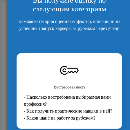
Кейс выпускника: из логистики в Ростове-на-
Дону — в Procurement Executive в Дуба...
503
Из Москвы в Роттердам: как гуманитарий из
ВШЭ получила офер в топовом AI-digital...