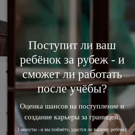
2455
Что я ценю в Англии?
Автор: Яна Драпкина, BSc, MSc, MBA.
Я осталась жить в UK после учебы, перейдя со 