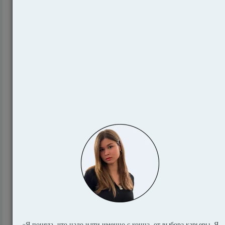
575
Подготовит ли ваша учеба за рубежом к
работе - или только к диплому?
596