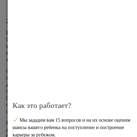
2. Школьное образование
В Англии я успела пожить в 4 городах: Лондон, 
Оксфорд, Рединг и Хенли. И в часе от моего дома 
во всех из них, я могу насчитать до 10 школ, 
входящих в состав лучших, не только в UK, но и в 
мире. 
Однако, сильные британские школы - частные, и 
стоимость учебы в них составляет около £25000 
для дневных и доходит до £50000 в год - в 
пансионах. Есть сильные государственные 
(бесплатные) школы, однако качество 
образования в них может быть ниже, чем в 
среднестатистической школе у вас в городе.
В Британии  можно дать отличное образование 
детям за счет государства, но этот проект станет 
большой работой для родителей. Выбирая школу, 