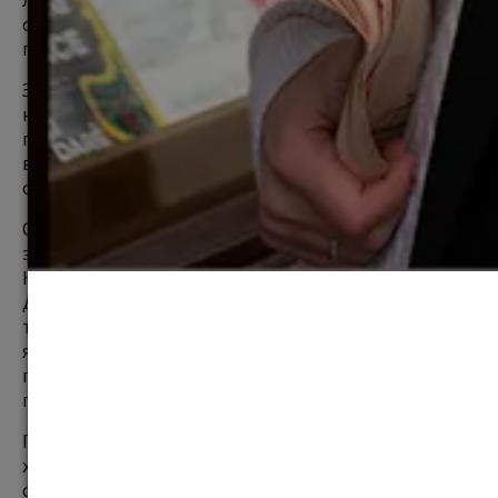
особенности королевства - исключения, 
подтверждающие правило.
За 10+ лет жизни и ведения бизнеса в UK, я ни разу 
не ощущала на себе давления налоговой, 
полиции, пожарников или других исполнителей 
власти. А общение с ними, даже с налоговой, 
оставляет ощущение, что они работают для меня.
Однако, если что-то пошло не так, обретение 
законности может быть дорогим упражнением. 
Несколько лет назад моей компанией управлял 
Директор, который вывел из бизнеса десятки 
тысяч фунтов. Потратив почти £40000 на юристов, 
я оставила попытку обрести справедливость, 
поскольку доведение дела до Суда требовало 
потратить еще больше.
Поэтому в UK лучше сразу инвестировать в 
хорошего юриста и бухгалтера, чтобы обезопасить 
себя от дорогих ошибок.