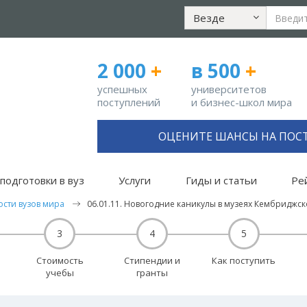
Везде
2 000
+
в 500
+
успешных
университетов
поступлений
и бизнес-школ мира
ОЦЕНИТЕ ШАНСЫ НА ПОС
подготовки в вуз
Услуги
Гиды и статьи
Ре
ости вузов мира
06.01.11. Новогодние каникулы в музеях Кембриджск
3
4
5
Стоимость
Стипендии и
Как поступить
учебы
гранты