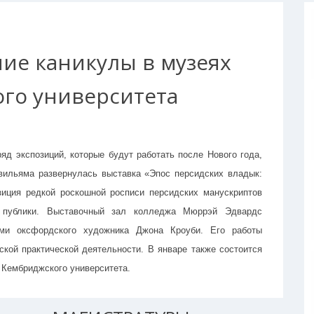
ние каникулы в музеях
го университета
яд экспозиций, которые будут работать после Нового года,
вильяма развернулась выставка «Эпос персидских владык:
зиция редкой роскошной росписи персидских манускриптов
и публики. Выставочный зал колледжа Мюррэй Эдвардс
ами оксфордского художника Джона Кроуби. Его работы
ской практической деятельности. В январе также состоится
у Кембриджского университета.