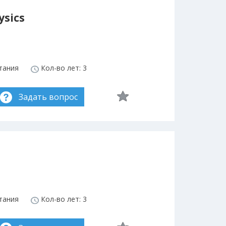
ysics
тания
Кол-во лет: 3
Задать вопрос
тания
Кол-во лет: 3