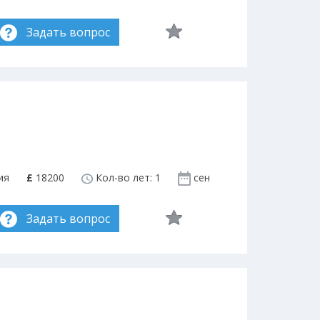
Задать вопрос
ия
£
18200
Кол-во лет: 1
сен
Задать вопрос