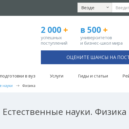
Везде
2 000
+
в 500
+
успешных
университетов
поступлений
и бизнес-школ мира
ОЦЕНИТЕ ШАНСЫ НА ПОС
подготовки в вуз
Услуги
Гиды и статьи
Ре
е науки
Физика
Естественные науки. Физика