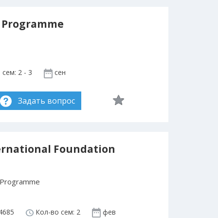
's Programme
сем: 2 - 3
сен
Задать вопрос
ernational Foundation
on Programme
4685
Кол-во сем: 2
фев