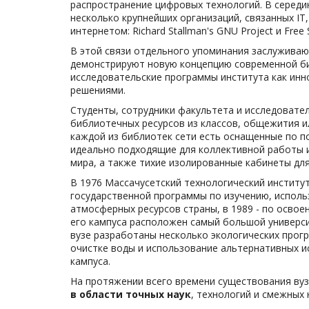
распространение цифровых технологий. В середин
несколько крупнейших организаций, связанных I
интернетом: Richard Stallman's GNU Project и Free 
В этой связи отдельного упоминания заслуживаю
демонстрируют новую концепцию современной б
исследовательские программы института как инн
решениями.
Студенты, сотрудники факультета и исследовате
библиотечных ресурсов из классов, общежития и
каждой из библиотек сети есть оснащенные по п
идеально подходящие для коллективной работы и
мира, а также тихие изолированные кабинеты дл
В 1976 Массачусетский технологический институ
государственной программы по изучению, исполь
атмосферных ресурсов страны, в 1989 - по освое
его кампуса расположен самый большой универси
вузе разработаны несколько экологических прогр
очистке воды и использование альтернативных и
кампуса.
На протяжении всего времени существования вуз
в области точных наук
, технологий и смежных 