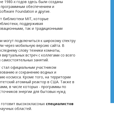
е 1980-х годов здесь были созданы
T, программным обеспечением и
Software Foundation и другие.
т библиотеки MIT, которые
иблиотеки, поддерживая
овационными, так и традиционными
ли могут подключиться к широкому спектру
ли через мобильную версию сайта. В
оследнему слову техники комнаты,
 виртуальных встреч с коллегами со всего
я самостоятельных занятий.
т стал официальным участником
зованию и сохранению водных и
нию космоса. Кроме того, на территории
тетский атомный реактор в США. Также в
амм, в числе которых - программы по
сточников энергии для бытовых нужд
 готовит высококлассных
специалистов
научных областей.