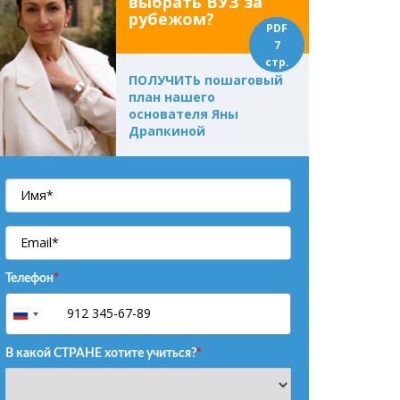
выбрать ВУЗ за
рубежом?
PDF
7
стр.
ПОЛУЧИТЬ пошаговый
план нашего
основателя Яны
Драпкиной
Телефон
*
+7
Russia
+7
В какой СТРАНЕ хотите учиться?
*