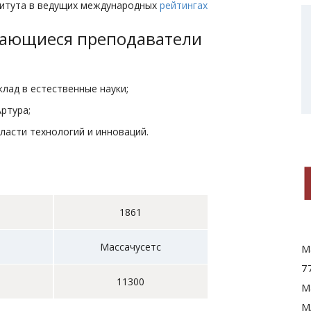
титута в ведущих международных
рейтингах
дающиеся преподаватели
лад в естественные науки;
ртура;
ласти технологий и инноваций.
1861
Массачусетс
M
7
11300
M
M