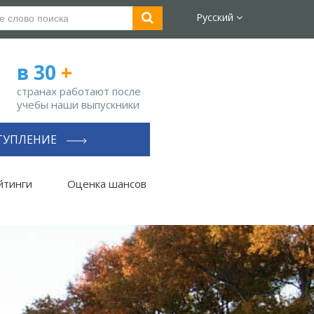
Русский
в 30
+
странах работают после
учебы наши выпускники
ТУПЛЕНИЕ
йтинги
Оценка шансов