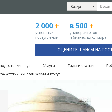
Везде
2 000
+
в 500
+
успешных
университетов
поступлений
и бизнес-школ мира
ОЦЕНИТЕ ШАНСЫ НА ПОС
подготовки в вуз
Услуги
Гиды и статьи
Ре
сачусетский Технологический Институт