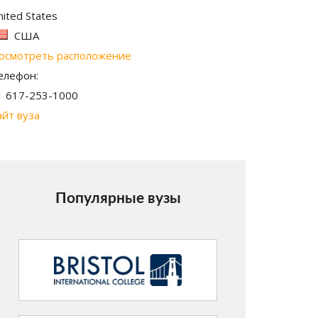
nited States
США
осмотреть расположение
елефон:
1 617-253-1000
айт вуза
Популярные вузы