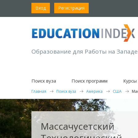
Вход
Регистрация
Образование для Работы на Западе
Поиск вуза
Поиск программ
Курсы 
Главная
Поиск вуза
Америка
США
Мас
Массачусетский
Технологический