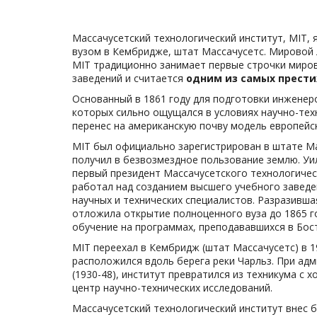
Массачусетский технологический институт, MIT,
вузом в Кембридже, штат Массачусетс. Мировой л
MIT традиционно занимает первые строчки миро
заведений и считается
одним из самых прести
Основанный в 1861 году для подготовки инженер
которых сильно ощущался в условиях научно-тех
перенес на американскую почву модель европейс
MIT был официально зарегистрирован в штате Мас
получил в безвозмездное пользование землю. Уи
первый президент Массачусетского технологическ
работал над созданием высшего учебного завед
научных и технических специалистов. Разразивша
отложила открытие полноценного вуза до 1865 го
обучение на программах, преподававшихся в Бос
MIT переехал в Кембридж (штат Массачусетс) в 1
расположился вдоль берега реки Чарльз. При ад
(1930-48), институт превратился из техникума с
центр научно-технических исследований.
Массачусетский технологический институт внес б