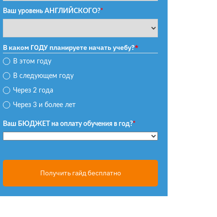
Ваш уровень АНГЛИЙСКОГО?
*
В каком ГОДУ планируете начать учебу?
*
В этом году
В следующем году
Через 2 года
Через 3 и более лет
Ваш БЮДЖЕТ на оплату обучения в год?
*
Получить гайд бесплатно