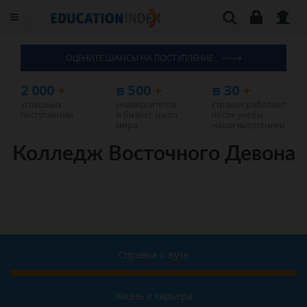
ОЦЕНИТЕ ШАНСЫ НА ПОСТУПЛЕНИЕ
2 000
+
в 500
+
в 30
+
успешных
университетов
странах работают
поступлений
и бизнес-школ
после учебы
мира
наши выпускники
Колледж Восточного Девона
Справка о вузе
Жизнь и карьера