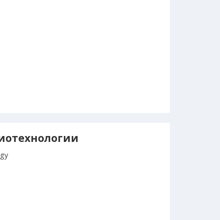
иотехнологии
ogy