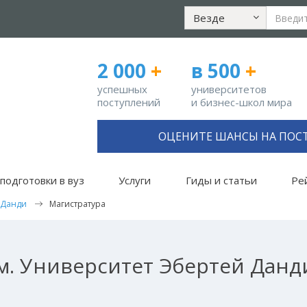
Везде
2 000
+
в 500
+
успешных
университетов
поступлений
и бизнес-школ мира
ОЦЕНИТЕ ШАНСЫ НА ПОС
подготовки в вуз
Услуги
Гиды и статьи
Ре
 Данди
Магистратура
. Университет Эбертей Данд