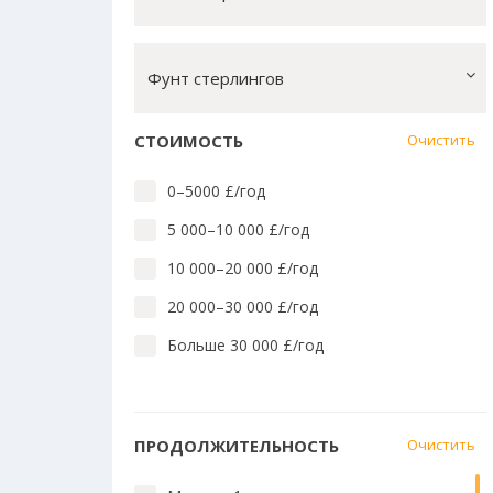
Лингвистика английского
Массовые коммуникации
Фунт стерлингов
Математика, вычислит. техн.
Медицина и стоматология
СТОИМОСТЬ
Очистить
Медицина: близкие предметы
0–5000 £/год
Педагогика и преподавание
5 000–10 000 £/год
Право
10 000–20 000 £/год
Социальные науки
20 000–30 000 £/год
Технологии
Больше 30 000 £/год
Языки Азии, Африки, Америки и
Австралии
Языки и культура Европы
ПРОДОЛЖИТЕЛЬНОСТЬ
Очистить