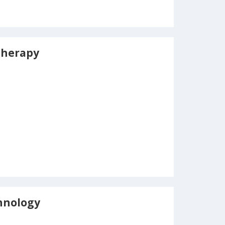
Therapy
hnology