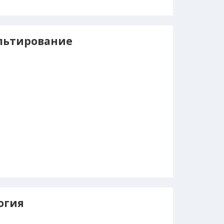
льтирование
огия