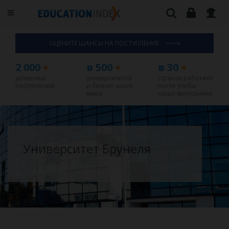
ОЦЕНИТЕ ШАНСЫ НА ПОСТУПЛЕНИЕ
2 000
+
в 500
+
в 30
+
успешных
университетов
странах работают
поступлений
и бизнес-школ
после учебы
мира
наши выпускники
Университет Брунеля