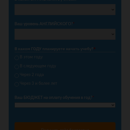
Ваш уровень АНГЛИЙСКОГО?
*
В каком ГОДУ планируете начать учебу?
*
В этом году
В следующем году
Через 2 года
Через 3 и более лет
Ваш БЮДЖЕТ на оплату обучения в год?
*