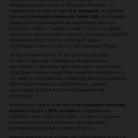
международного класса в Западном Лондоне.
Университет входит в
топ-15 в Лондоне,
по данным
рейтинга
Complete University Guide 2021
. Все здания
университета размещены на территории единого
кампуса, а значит, студенты живут и учатся в одном
месте и не тратят время на дорогу. Благодаря удобной
транспортной системе, в свободное время
обучающиеся могут ездить в Центральный Лондон.
На протяжении более 50 лет работы курс вуза
остается прежним: совмещать академические
достижения с деловым, практическим и творческим
подходом. Именно такой план развития университета
составил его основатель, Изамбард Кингдом Брюнель,
британский инженер и изобретатель, одна из
крупнейших фигур в истории Промышленной
революции.
Университет Брунеля является
исследовательским
вузом
и входит в
25% лучших
в Соединенном
Королевстве в своей категории. А значит, студенты
университета учатся и общаются с ведущими
мировыми экспертами в своей области.
Немаловажную роль в качестве образования играет и