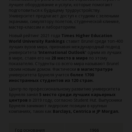
лучшее оборудование и услуги, которые помогают
подготовиться к будущему трудоустройству.
Университет предлагает доступ к студиям с зелеными
экранами, симулятору полетов, студенческой клинике,
мастер-классам и лабораториям.
Новый рейтинг 2021 года
Times Higher Education
World University Rankings
ставит Brunel среди топ-400
лучших вузов мира, признавая международный подход
университета
'International Outlook'
одним из лучших
в мире, ставя его на
28 место в мире
по этому
показателю. Студенты со всего мира называют Brunel
своим новым домом. Фактически
в магистратуре
университета Брунеля учится
более 1700
иностранных студентов из 120 стран.
Центр по профессиональному развитию университета
Брунеля занял
5 место среди лучших карьерных
центров
в 2019 году, согласно Student Hut. Выпускники
Брунеля занимают лидерские позиции в крупных
компаниях, таких как
Barclays, Centrica и JP Morgan.
Год основания
1966