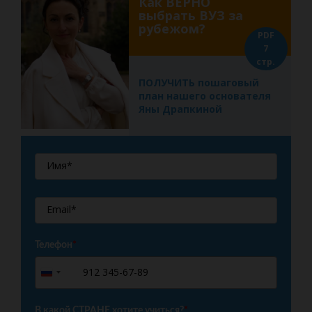
Как ВЕРНО
выбрать ВУЗ за
рубежом?
PDF
7
стр.
ПОЛУЧИТЬ пошаговый
план нашего основателя
Яны Драпкиной
Телефон
*
+7
Russia
+7
В какой СТРАНЕ хотите учиться?
*