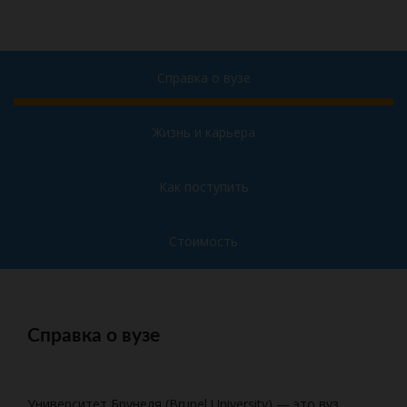
Справка о вузе
Жизнь и карьера
Как поступить
Стоимость
Справка о вузе
Университет Брунеля (Brunel University) — это вуз