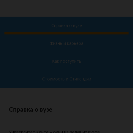
Справка о вузе
Жизнь и карьера
Как поступить
Стоимость и Стипендии
Справка о вузе
Университет Кента – один из ведущих вузов