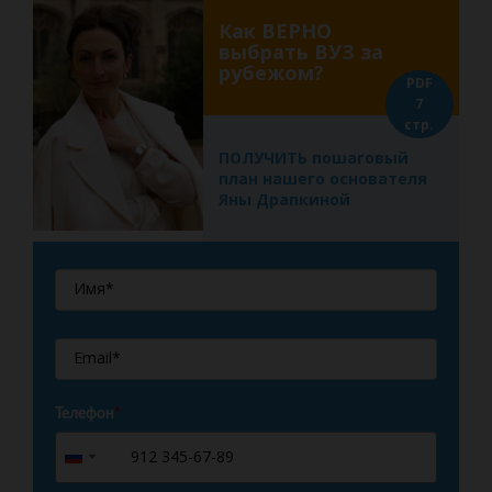
Как ВЕРНО
выбрать ВУЗ за
рубежом?
PDF
7
стр.
ПОЛУЧИТЬ пошаговый
план нашего основателя
Яны Драпкиной
Телефон
*
+7
Russia
+7