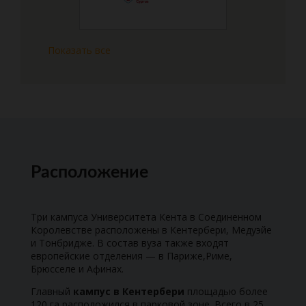
Показать все
Расположение
Три кампуса Университета Кента в Соединенном
Королевстве расположены в Кентербери, Медуэйе
и Тонбридже. В состав вуза также входят
европейские отделения — в Париже,Риме,
Брюсселе и Афинах.
Главный
кампус в Кентербери
площадью более
120 га расположился в парковой зоне. Всего в 25