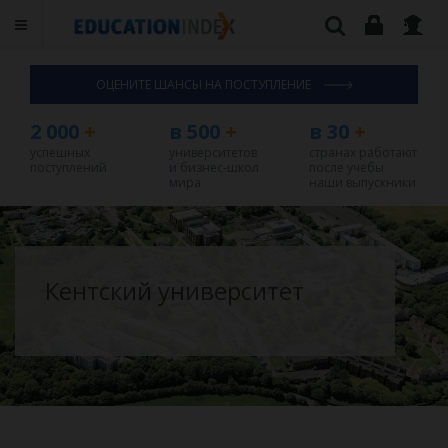
ОЦЕНИТЕ ШАНСЫ НА ПОСТУПЛЕНИЕ
2 000
+
в 500
+
в 30
+
успешных
университетов
странах работают
поступлений
и бизнес-школ
после учебы
мира
наши выпускники
Кентский университет