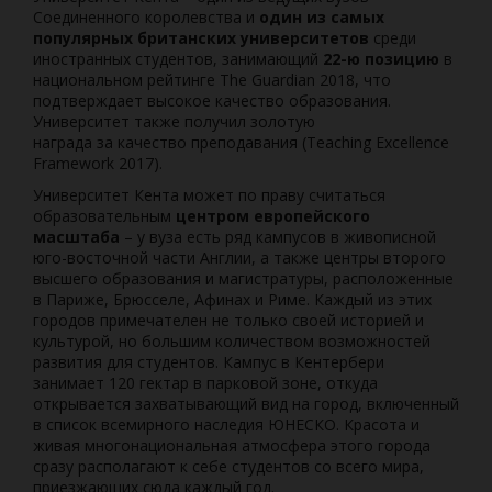
Соединенного королевства и
один из самых
популярных британских университетов
среди
иностранных студентов, занимающий
22-ю позицию
в
национальном рейтинге The Guardian 2018, что
подтверждает высокое качество образования.
Университет также получил золотую
награда за качество
преподавания (Teaching Excellence
Framework 2017).
Университет Кента может по праву считаться
образовательным
центром европейского
масштаба
– у вуза есть ряд кампусов в живописной
юго-восточной части Англии, а также центры второго
высшего образования и магистратуры, расположенные
в Париже, Брюсселе, Афинах и Риме. Каждый из этих
городов примечателен не только своей историей и
культурой, но большим количеством возможностей
развития для студентов. Кампус в Кентербери
занимает 120 гектар в парковой зоне, откуда
открывается захватывающий вид на город, включенный
в список всемирного наследия ЮНЕСКО. Красота и
живая многонациональная атмосфера этого города
сразу располагают к себе студентов со всего мира,
приезжающих сюда каждый год.