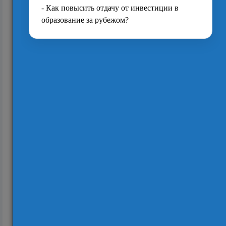
2436
Бизнес-школа Бангорского университета
штурмует Лондон
2394