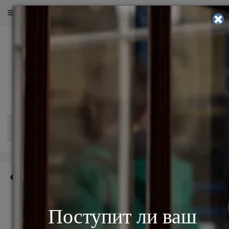
ОЦЕНИТЕ ШАНСЫ НА ПОСТУПЛЕНИЕ
2 000
+
в 500
+
в 30
+
успешных
университетов
странах работают
поступлений
и бизнес-школ
после учебы
мира
наши выпускники
Разделы
2484
Основные ошибки в