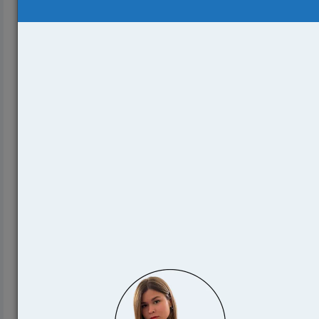
6.04.11. Аккредитован новый курс по
компьютерным играм университета Эбертей
Данд...
2214
Манчестерский университет обогнал
Оксфорд и Кембридж по количеству