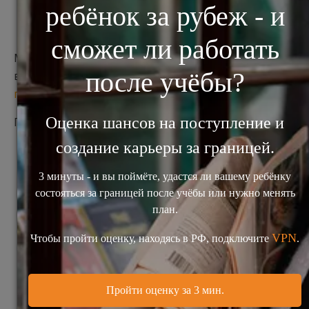
мотивационном письме
Многие студенты, поступившие в зарубежные
вузы, признают, что
составление мотивационного
письма
было одной из самых сложных задач.
Причин тому несколько:
Стиль и структура изложения на русском
языке сильно отличаются от британских
стандартов. Русскоязычные люди часто
строят своё повествование, набрасывая
общую картину, думая скорее о составлении
общей картины, а не о его логике и
последовательности изложения аргументов.
Русскоязычные предложения – длинные и
витиеватые, что плохо соотносится с
достаточно простой и скрупулезно логичной
системой изложения на английском языке.