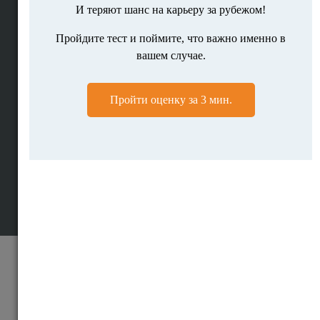
Личная консультация
Мотивационное письмо
Полное сопровождение
Высшее образование за рубежом
Рейтинги вузов мира
Образование в США
Образование в Британии
Образование в Голландии
© Educationindex.ru 2009 - 2026
Все права защищены и охраняются законом.
Использование любых материалов сайта разрешено