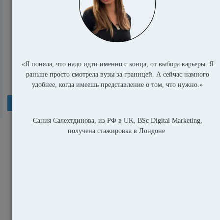
работающих Но...
5284
еще
Популярные статьи
Записки из монастыря: образование детей |
Отличие Европы и Азии