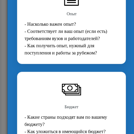
08.04.11. Программы психологии
Чичестерского университета получили
профессиональ...
2687
07.04.11. Стипендия PhD Института туризма
Борнмутского университета