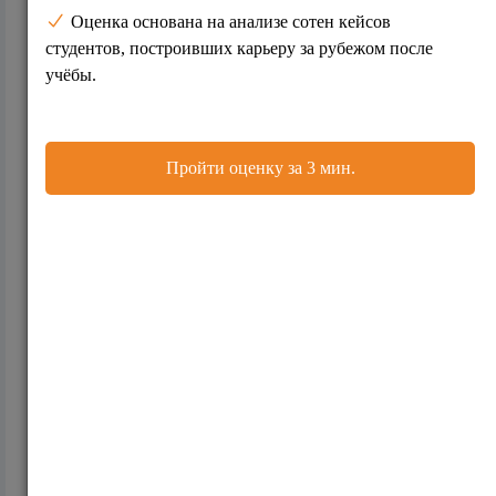
11.05.11. Иностранным студентам хорошо в
университете Шеффилд Халам
2412
09.05.11. Студент университета Саутгемптона
назван инженером года