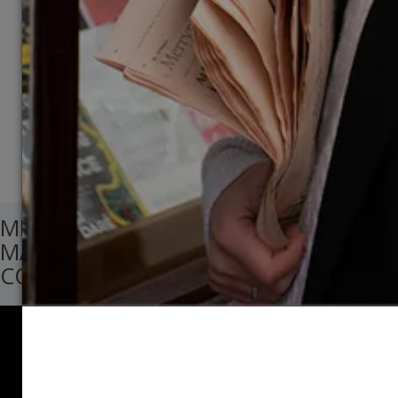
Дословный перевод с русского на
английский, который, увы, часто
присутствует в работах студентов, – сразу
выдаёт недостаток знания лексических
оборотов и усложняет восприятие, делая
текст грузным и, часто, не достаточно
грамотным.
Далее
МЕЖДУНАРОДНАЯ КАРЬЕРА после
МАГИСТРАТУРЫ за РУБЕЖОМ I КАК
СОСТАВИТЬ КАРЬЕРНУЮ ЦЕЛЬ