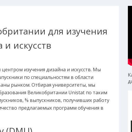
обритании для изучения
 и искусств
центром изучения дизайна и искусств. Мы
К
ыпускники по специальностям в области
д
ваны рынком. Отбирая университеты, мы
бразования Великобритании Unistat по таким
ыпускников, % выпускников, получивших работу
личество предлагаемых программ обучения в
ty (DMU)