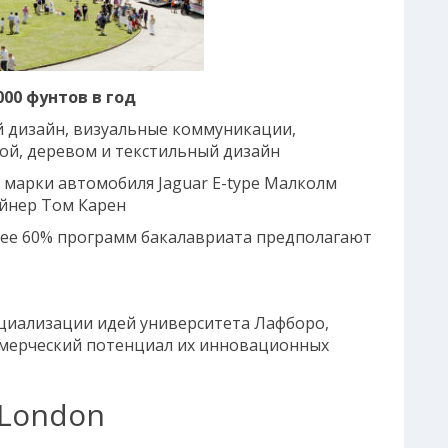
000 фунтов в год
й дизайн, визуальные коммуникации,
ой, деревом и текстильный дизайн
 марки автомобиля Jaguar E-type Малколм
айнер Том Карен
лее 60% программ бакалавриата предполагают
циализации идей университета Лафборо,
ммерческий потенциал их инновационных
s London