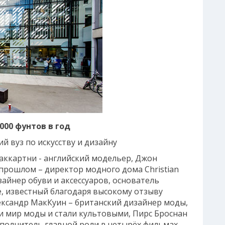
 000 фунтов в год
й вуз по искусству и дизайну
аккартни - английский модельер, Джон
 прошлом – директор модного дома Christian
зайнер обуви и аксессуаров, основатель
 известный благодаря высокому отзыву
ександр МакКуин – британский дизайнер моды,
и мир моды и стали культовыми, Пирс Броснан
сполнитель главной роли в четырёх фильмах