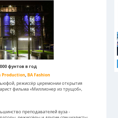
000 фунтов в год
m Production
,
BA Fashion
Бьюфой, режиссёр церемонии открытия
арист фильма «Миллионер из трущоб»,
льшинство преподавателей вуза -
аторы, режиссёры и другие специалисты