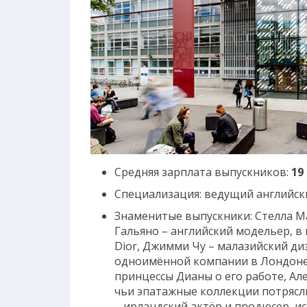
Средняя зарплата выпускников:
19
Специализация: ведущий английски
Знаменитые выпускники: Стелла М
Гальяно – английский модельер, в
Dior, Джимми Чу – малазийский ди
одноимённой компании в Лондоне,
принцессы Дианы о его работе, Ал
чьи эпатажные коллекции потрясл
– ирландский актёр и продюсер, и