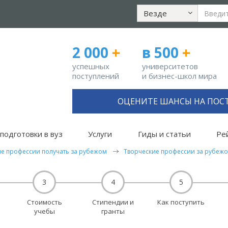
Везде
2 000
+
в 500
+
успешных
университетов
поступлений
и бизнес-школ мира
ОЦЕНИТЕ ШАНСЫ НА ПОС
подготовки в вуз
Услуги
Гиды и статьи
Ре
ие профессии получать за рубежом
Творческие профессии за рубеж
3
4
5
Стоимость
Стипендии и
Как поступить
учебы
гранты