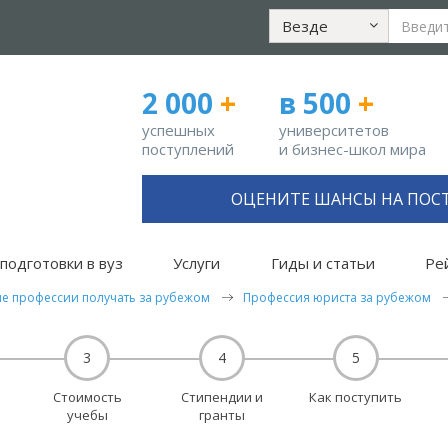
Везде
2 000
+
в 500
+
успешных
университетов
поступлений
и бизнес-школ мира
ОЦЕНИТЕ ШАНСЫ НА ПОС
подготовки в вуз
Услуги
Гиды и статьи
Ре
ие профессии получать за рубежом
Профессия юриста за рубежом
3
4
5
Стоимость
Стипендии и
Как поступить
учебы
гранты