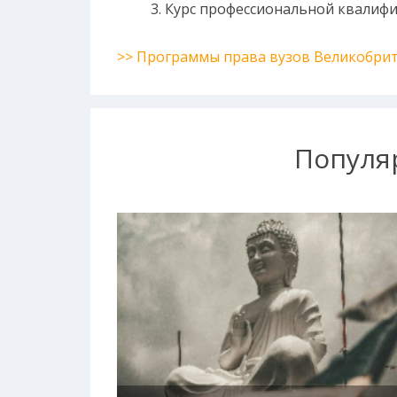
Курс профессиональной квалификац
>> Программы права вузов Великобри
Популя