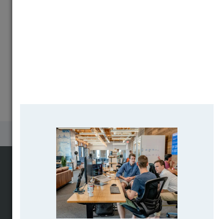
Почему выпускники ВУЗов 🇺🇲🇬🇧🇩🇪🇫🇷 не
остаются для работы?
Поиск программ вузов мира
Поисковик программ
Программы по предметам