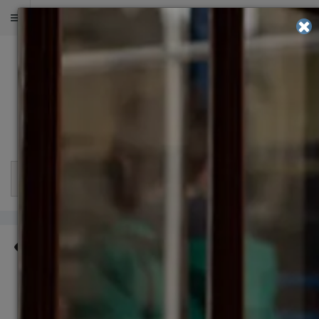
ОЦЕНИТЕ ШАНСЫ НА ПОСТУПЛЕНИЕ
2 000
+
в 500
+
в 30
+
успешных
университетов
странах работают
поступлений
и бизнес-школ
после учебы
мира
наши выпускники
Разделы
14499
Кто точно не сможет