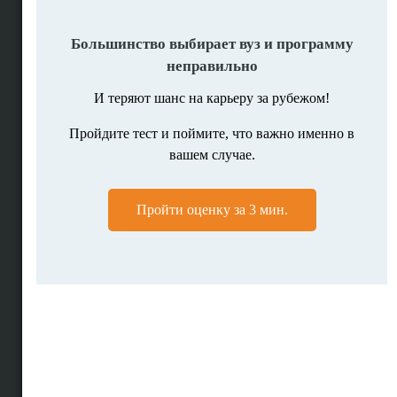
Поиск вузов
Вузы по странам
Помощь в поступлении
Подбор программ
Личная консультация
Мотивационное письмо
Полное сопровождение
Высшее образование за рубежом
Рейтинги вузов мира
Образование в США
Образование в Британии
Образование в Голландии