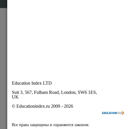
© Educationindex.ru 2009 - 2026
Все права защищены и охраняются законом.
Использование любых материалов сайта разрешено
только при получении согласия правообладателя.
О нас
Контакты
Вакансии
Карта сайта
Пользовательское соглашение
Публичная оферта
Политика конфиденциальности
Подписывайтесь на
наши соц.сети: