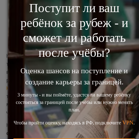
поступить в
Кембриджскую
магистратуру?
Несмотря на то, что недостаток веры в себя – это
то, что часто отделяет русских абитуриентов от
высокорейтенговых вузов мира, необходимо
реалистично оценивать свои шансы.
Университет
Кембриджа
держит планку вступительных
требований очень высоко, и на некоторые
магистерские программы поступает лишь один
человек в год из 4-7 подавших заявления.
Наличие «троек» или большого числа «четвёрок»,
особенно по профилирующим предметам
, -