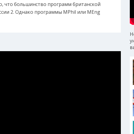
то, что большинство программ британской
России 2. Однако программы MPhil или MEng
Н
у
в