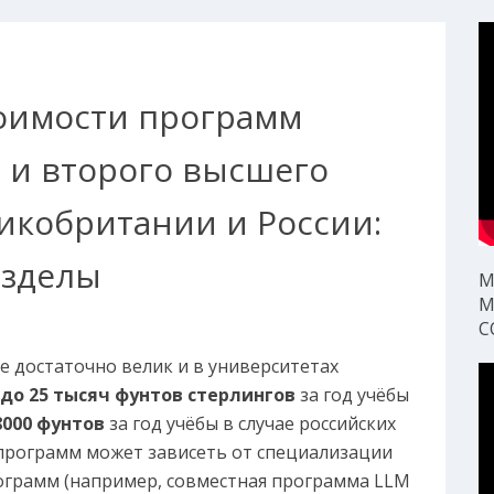
оимости программ
и второго высшего
икобритании и России:
азделы
М
М
С
е достаточно велик и в университетах
 до 25 тысяч фунтов стерлингов
за год учёбы
8000 фунтов
за год учёбы в случае российских
программ может зависеть от специализации
рограмм (например, совместная программа LLM