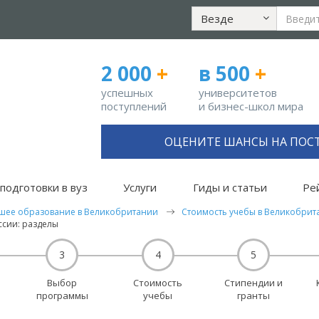
Везде
2 000
+
в 500
+
успешных
университетов
поступлений
и бизнес-школ мира
ОЦЕНИТЕ ШАНСЫ НА ПОС
подготовки в вуз
Услуги
Гиды и статьи
Ре
шее образование в Великобритании
Стоимость учебы в Великобрит
ссии: разделы
3
4
5
Выбор
Стоимость
Стипендии и
программы
учебы
гранты