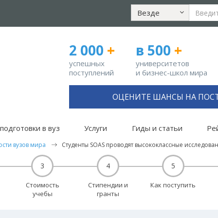
Везде
2 000
+
в 500
+
успешных
университетов
поступлений
и бизнес-школ мира
ОЦЕНИТЕ ШАНСЫ НА ПОС
подготовки в вуз
Услуги
Гиды и статьи
Ре
ости вузов мира
Студенты SOAS проводят высококлассные исследован
3
4
5
Стоимость
Стипендии и
Как поступить
учебы
гранты