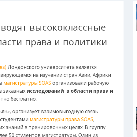
оводят высококлассные
ласти права и политики
es)
Лондонского университета является
зирующемся на изучении стран Азии, Африки
ты
магистратуры SOAS
организовали рабочую
е заказных
исследований в области права и
тно бесплатно.
ьян», организует взаимовыгодную связь
 студентами
магистратуры права SOAS
,
х знаний в тренировочных целях. В группу
лее 50 студентов магистратуры. Один из