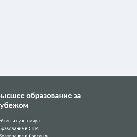
ысшее образование за
рубежом
ейтинги вузов мира
бразование в США
бразование в Британии