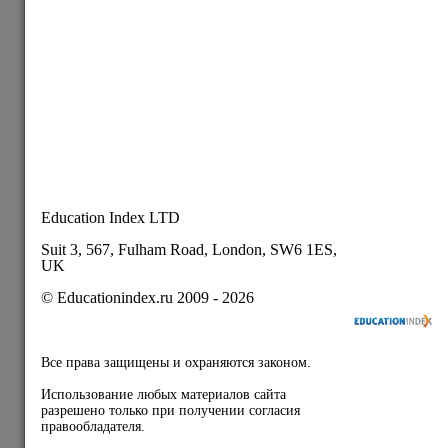
© Educationindex.ru 2009 - 2026
Все права защищены и охраняются законом.
Использование любых материалов сайта разрешено
только при получении согласия правообладателя.
О нас
Контакты
Вакансии
Карта сайта
Пользовательское соглашение
Публичная оферта
Политика конфиденциальности
Подписывайтесь на
наши соц.сети: