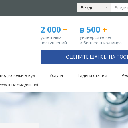
Везде
2 000
+
в 500
+
успешных
университетов
поступлений
и бизнес-школ мира
ОЦЕНИТЕ ШАНСЫ НА ПОС
подготовки в вуз
Услуги
Гиды и статьи
Ре
связанные с медициной