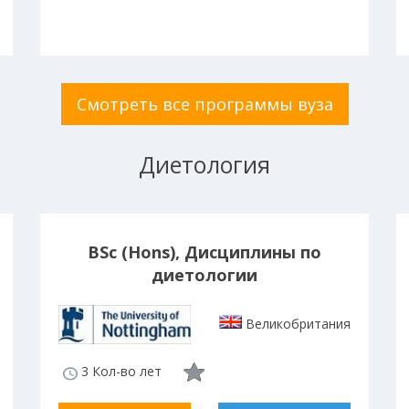
Смотреть все программы вуза
Диетология
BSc (Hons), Дисциплины по
диетологии
Великобритания
3 Кол-во лет