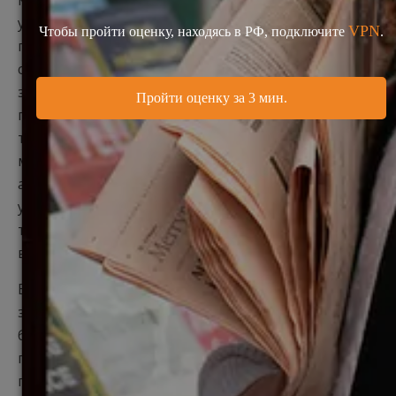
учебные программы
и требования для
поступления на них. Студенты регистрируются на
сайте сервиса, заполняют стандартную онлайн
заявку, и система подбирает подходящие
программы. Кроме того, через UCAS можно подать
так называемый
personal statement
–
мотивационное письмо с обоснованием, почему
абитуриенту следует учиться в выбранном им
университете. Предоставление personal statement
требует большинство приёмных комиссий
ведущих вузов.
В течение года учащиеся могут подать через UCAS
заявку
не более чем в 5 университетов
или не
более чем на 5 различных программ обучения. Для
программ с началом в сентябре 2017 крайний срок
предоставления заявок – до начала июля 2017.