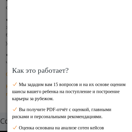
организация;
● В 2014 году сервис обработал около 3 миллионов
заявлений для поступления на программы
бакалавриата от британских и зарубежных
учащихся;
● В 2014 году 512 тысяч студентов были зачислены
через UCAS в 308 вузов UK.
Основные формы обучения на бакалавриате в UK
Как поступить в английский университет сразу
после школы
Создай свою карьеру мечты