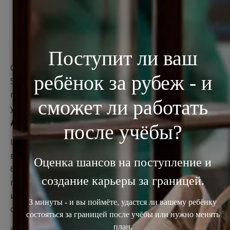
вузы Великобритании
через UCAS
Система UCAS (Universities and Colleges Admissions
Service) помогает абитуриентам находить
подходящие программы для обучения в
университетах Великобритании и
подавать
документы
в интересующие вузы.
UCAS был создан в 1961 году, когда, по решению
ведущих учебных заведений Великобритании,
была сформирована централизованная система
подачи заявлений в большинство университетов
и колледжей с использованием универсальной
стандартизованной формы.
Компьютерная база данных UCAS содержит все