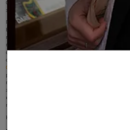
Сейчас также можно заполнять форму для
зачисления в 2018‐2019 годах.
Первый крайний срок подачи заявлений – январь.
Если после этого абитуриент не получил
предложений вузов о зачислении, то он может
пользоваться в UCAS сервисом Extra, доступным с
февраля по июль. Если предложений нет и в эти
сроки, то учащийся регистрируется на сервисе
Clearing
, который открыт со дня объявления
результатов A‐level. На странице Clearing
публикуются оставшиеся свободные вакансии для
зачисления и, если что‐то подходит, то надо
напрямую обратиться в вуз. Это последний шанс
поступить в текущем академическом году.
Несколько фактов о UCAS:
● UCAS – неправительственная и некоммерческая