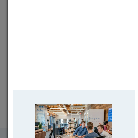
Почему выпускники ВУЗов 🇺🇲🇬🇧🇩🇪🇫🇷 не
остаются для работы?