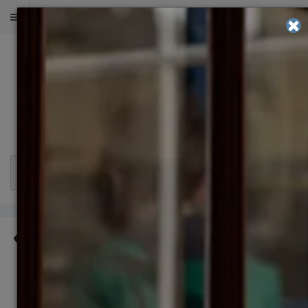
ОЦЕНИТЕ ШАНСЫ НА ПОСТУПЛЕНИЕ
2 000
+
в 500
+
в 30
+
успешных
университетов
странах работают
поступлений
и бизнес-школ
после учебы
мира
наши выпускники
Разделы
18575
Отправка онлайн заявки в