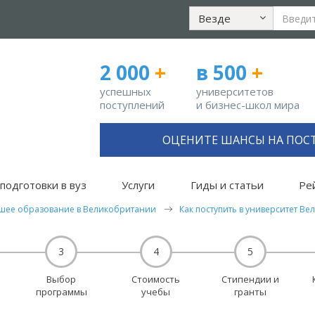
Везде
2 000
+
в 500
+
успешных
университетов
поступлений
и бизнес-школ мира
ОЦЕНИТЕ ШАНСЫ НА ПОС
подготовки в вуз
Услуги
Гиды и статьи
Ре
шее образование в Великобритании
Как поступить в университет В
3
4
5
Выбор
Стоимость
Стипендии и
программы
учебы
гранты