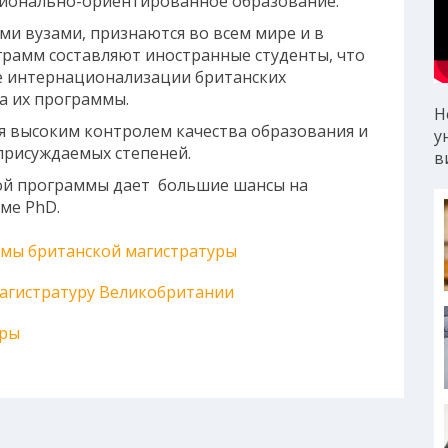
сионально-ориентированное образование.
и вузами, признаются во всем мире и в
рамм составляют иностранные студенты, что
е интернационализации британских
а их программы.
Н
 высоким контролем качества образования и
у
рисуждаемых степеней.
в
ой программы дает большие шансы на
ме PhD.
ммы британской магистратуры
магистратуру Великобритании
уры