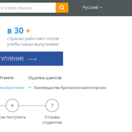
Русский
в 30
+
странах работают после
учебы наши выпускники
ТУПЛЕНИЕ
йтинги
Оценка шансов
еликобритании
Преимущества британских магистерских
6
7
Как поступить
Отзывы
студентов