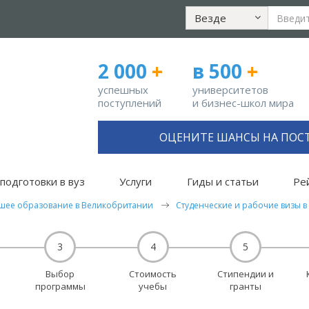
Везде
2 000
+
в 500
+
успешных
университетов
поступлений
и бизнес-школ мира
ОЦЕНИТЕ ШАНСЫ НА ПОС
подготовки в вуз
Услуги
Гиды и статьи
Ре
шее образование в Великобритании
Студенческие и рабочие визы 
3
4
5
Выбор
Стоимость
Стипендии и
программы
учебы
гранты