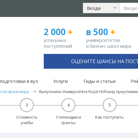
Везде
2 000
+
в 500
+
успешных
университетов
поступлений
и бизнес-школ мира
ОЦЕНИТЕ ШАНСЫ НА ПОС
подготовки в вуз
Услуги
Гиды и статьи
Ре
ости вузов мира
Выпускники Университета Royal Holloway преуспеваю
3
4
5
Стоимость
Стипендии и
Как поступить
учебы
гранты