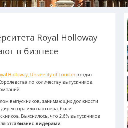
ситета Royal Holloway
ают в бизнесе
yal Holloway, University of London
входит
Королевства по количеству выпускников,
омпаний.
слом выпускников, занимающих должности
 директора или партнера, были
кников. Выяснилось, что 2,6% выпускников
вляются
бизнес-лидерами
.