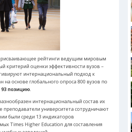
), присваивающее рейтинги ведущим мировым
ый критерий оценки эффективности вузов –
ьтивируют интернациональный подход к
 на основе глобального опроса 800 вузов по
л
93 позицию
.
 разнообразен интернациональный состав их
ере преподаватели университета сотрудничают
ерии были среди 13 индикаторов
ых Times Higher Education для составления
 учебных заведений.