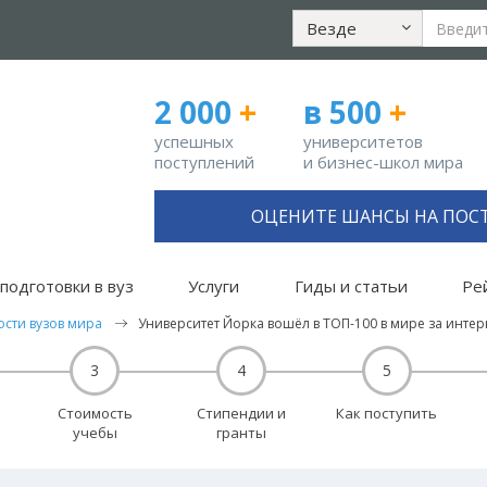
Везде
2 000
+
в 500
+
успешных
университетов
поступлений
и бизнес-школ мира
ОЦЕНИТЕ ШАНСЫ НА ПОС
подготовки в вуз
Услуги
Гиды и статьи
Ре
ости вузов мира
Университет Йорка вошёл в ТОП-100 в мире за инт
3
4
5
Стоимость
Стипендии и
Как поступить
учебы
гранты