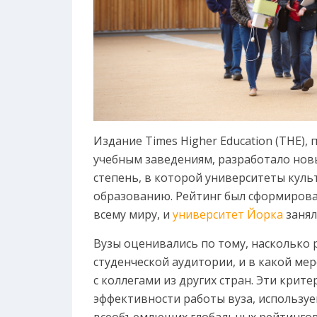
Издание Times Higher Education (THE
учебным заведениям, разработало нов
степень, в которой университеты кул
образованию. Рейтинг был сформирован
всему миру, и
университет Йорка
заня
Вузы оценивались по тому, насколько
студенческой аудитории, и в какой м
с коллегами из других стран. Эти крит
эффективности работы вуза, используем
всеобъемлющих глобальных рейтингов