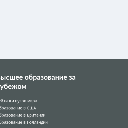
ысшее образование за
рубежом
ейтинги вузов мира
бразование в США
бразование в Британии
бразование в Голландии