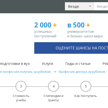
Везде
2 000
+
в 500
+
успешных
университетов
поступлений
и бизнес-школ мира
ОЦЕНИТЕ ШАНСЫ НА ПОС
подготовки в вуз
Услуги
Гиды и статьи
Ре
ие профессии получать за рубежом
Профессия доктора за рубежом
3
4
5
Стоимость
Стипендии и
Как поступить
учебы
гранты