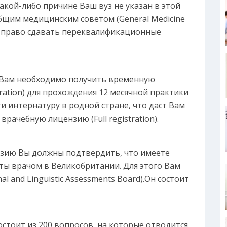
какой-либо причине Ваш вуз не указан в этой
Общим медицинским советом (General Medicine
Вы право сдавать переквалификационные
о Вам необходимо получить временную
tration) для прохождения 12 месячной практики
 интернатуру в родной стране, что даст Вам
ачебную лицензию (Full registration).
ензию Вы должны подтвердить, что имеете
ты врачом в Великобритании. Для этого Вам
al and Linguistic Assessments Board).Он состоит
остоит из 200 вопросов, на которые отводится